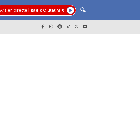
Ara en directe
|
Ràdio Ciutat MIX