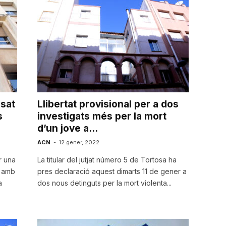
usat
Llibertat provisional per a dos
s
investigats més per la mort
d’un jove a...
ACN
-
12 gener, 2022
r una
La titular del jutjat número 5 de Tortosa ha
1 amb
pres declaració aquest dimarts 11 de gener a
a
dos nous detinguts per la mort violenta...