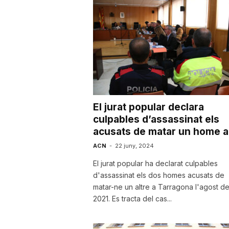
a
r
r
El jurat popular declara
a
culpables d’assassinat els
acusats de matar un home a.
ACN
-
22 juny, 2024
g
El jurat popular ha declarat culpables
d'assassinat els dos homes acusats de
o
matar-ne un altre a Tarragona l'agost de
2021. Es tracta del cas...
n