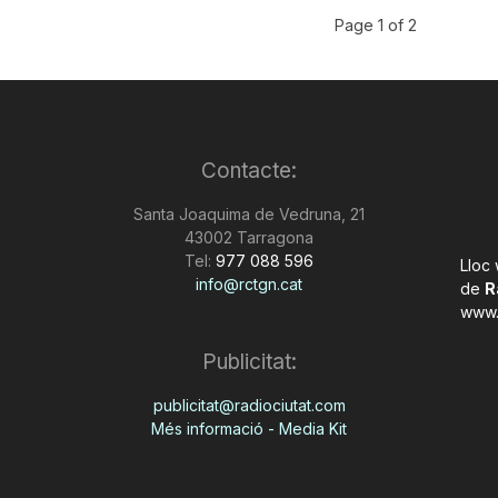
Page 1 of 2
Contacte:
Santa Joaquima de Vedruna, 21
43002 Tarragona
Tel:
977 088 596
Lloc
info@rctgn.cat
de
R
www.
Publicitat:
publicitat@radiociutat.com
Més informació - Media Kit