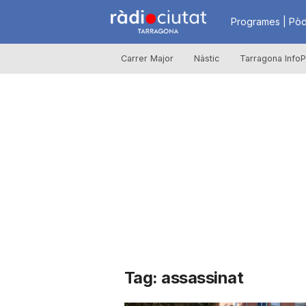
R
Programes | Pòd
Carrer Major
Nàstic
Tarragona InfoP
à
d
i
o
C
Tag: assassinat
i