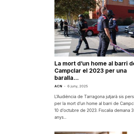
u
t
a
La mort d’un home al barri d
t
Campclar el 2023 per una
baralla...
d
ACN
-
6 juny, 2025
L’Audiència de Tarragona jutjarà sis per
per la mort d’un home al barri de Campcl
e
10 d’octubre de 2023. Fiscalia demana 3
anys...
T