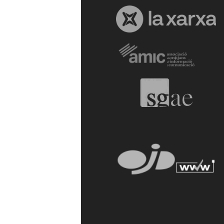
a
r
r
a
g
o
n