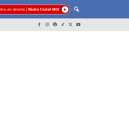
Ara en directe
|
Ràdio Ciutat MIX