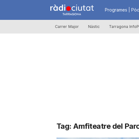
R
Programes | Pòd
Carrer Major
Nàstic
Tarragona InfoP
à
d
i
o
C
Tag: Amfiteatre del Par
i