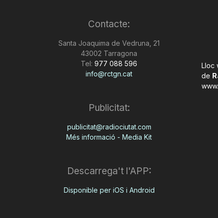
Contacte:
Santa Joaquima de Vedruna, 21
43002 Tarragona
Tel:
977 088 596
Lloc
info@rctgn.cat
de
R
www.
Publicitat:
publicitat@radiociutat.com
Més informació - Media Kit
Descarrega't l'APP:
Disponible per iOS i Android