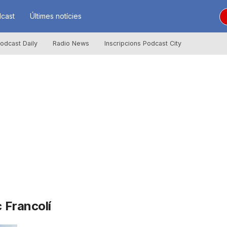
cast
Últimes notícies
odcast Daily
Radio News
Inscripcions Podcast City
c Francolí