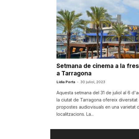
u
t
a
Setmana de cinema a la fre
t
a Tarragona
Lídia Porta
-
30 juliol, 2023
d
Aquesta setmana del 31 de juliol al 6 d'
la ciutat de Tarragona ofereix diversitat
propostes audiovisuals en una varietat 
e
localitzacions. La...
T