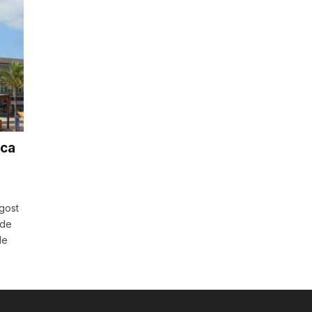
sca
agost
 de
de