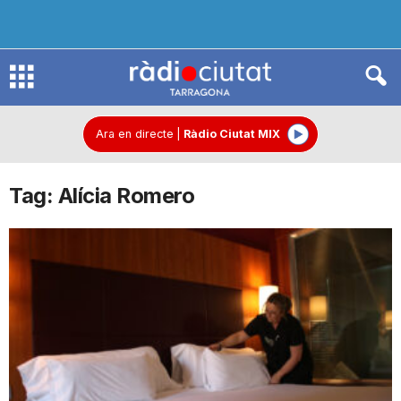
R
à
Ara en directe
|
Ràdio Ciutat MIX
Tag: Alícia Romero
d
i
o
C