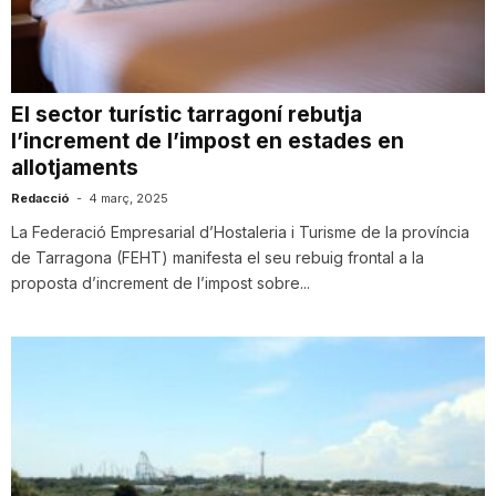
i
u
El sector turístic tarragoní rebutja
l’increment de l’impost en estades en
allotjaments
t
Redacció
-
4 març, 2025
La Federació Empresarial d’Hostaleria i Turisme de la província
a
de Tarragona (FEHT) manifesta el seu rebuig frontal a la
proposta d’increment de l’impost sobre...
t
d
e