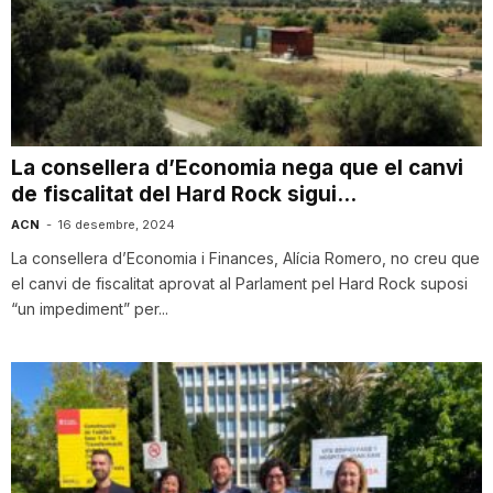
T
a
La consellera d’Economia nega que el canvi
r
de fiscalitat del Hard Rock sigui...
ACN
-
16 desembre, 2024
r
La consellera d’Economia i Finances, Alícia Romero, no creu que
el canvi de fiscalitat aprovat al Parlament pel Hard Rock suposi
a
“un impediment” per...
g
o