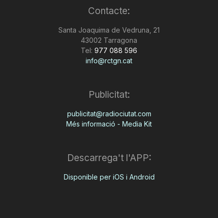
Contacte:
n
Santa Joaquima de Vedruna, 21
43002 Tarragona
a
Tel:
977 088 596
info@rctgn.cat
Publicitat:
publicitat@radiociutat.com
Més informació - Media Kit
Descarrega't l'APP:
Disponible per iOS i Android