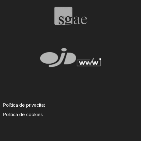
T
a
r
r
a
Política de privacitat
g
Política de cookies
o