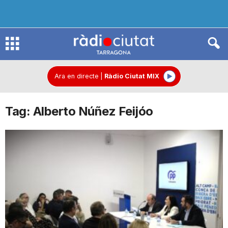
R
à
Ara en directe
|
Ràdio Ciutat MIX
Tag: Alberto Núñez Feijóo
d
i
o
C