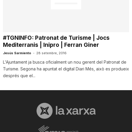
T
a
#TGNINFO: Patronat de Turisme | Jocs
Mediterranis | Inipro | Ferran Giner
r
Jesús Sarmiento
-
28 setembre, 2016
L'Ajuntament ja busca oficialment un nou gerent del Patronat de
r
Turisme. Segona ha apuntat el digital Diari Més, això es produeix
després que el...
a
g
o