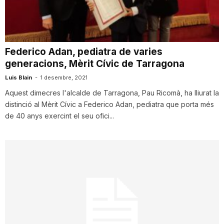
i
u
Federico Adan, pediatra de varies
generacions, Mèrit Cívic de Tarragona
t
Luis Blain
-
1 desembre, 2021
Aquest dimecres l'alcalde de Tarragona, Pau Ricomà, ha lliurat la
distinció al Mèrit Cívic a Federico Adan, pediatra que porta més
a
de 40 anys exercint el seu ofici...
t
d
e