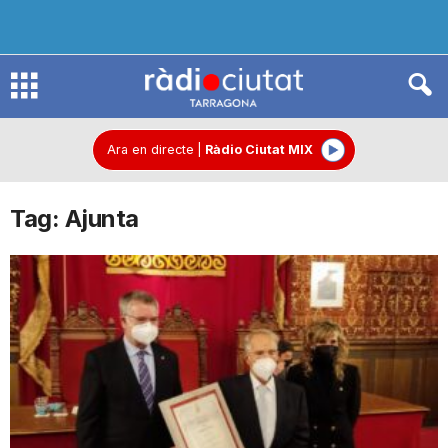
R
à
Ara en directe
|
Ràdio Ciutat MIX
Tag: Ajunta
d
i
o
C