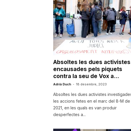
u
t
a
Absoltes les dues activistes
t
encausades pels piquets
contra la seu de Vox a...
d
Adrià Duch
-
18 desembre, 2023
Absoltes les dues activistes investigade
les accions fetes en el marc del 8-M de
e
2021, en les quals es van produir
desperfectes a...
T