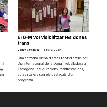
El 8-M vol visibilitzar les dones
trans
Jonay González
-
3 març, 2020
Una setmana plena d’actes reivindicatius pel
Dia Internacional de la Dona Treballadora a
nal
Tarragona. Inauguracions, manifestacions,
em
actes i tallers són els destacats d’un
sta
programa...