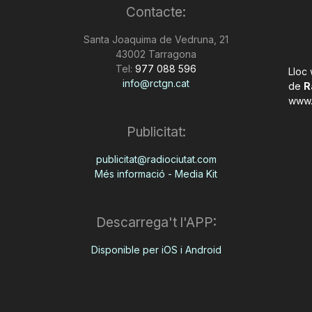
Contacte:
Santa Joaquima de Vedruna, 21
43002 Tarragona
Tel:
977 088 596
Lloc
info@rctgn.cat
de
R
www.
Publicitat:
publicitat@radiociutat.com
Més informació - Media Kit
Descarrega't l'APP:
Disponible per iOS i Android