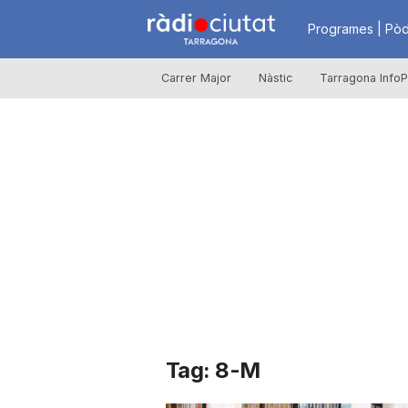
R
Programes | Pòd
Carrer Major
Nàstic
Tarragona InfoP
à
d
i
o
C
Tag: 8-M
i