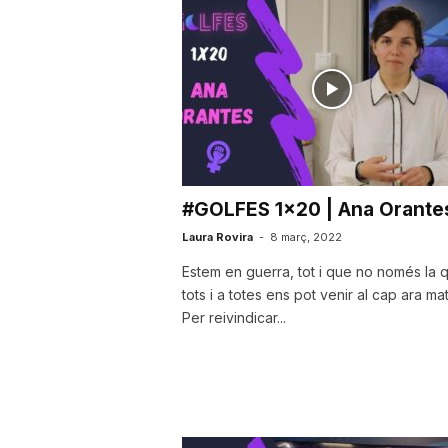
a
r
r
#GOLFES 1×20 | Ana Orante
a
Laura Rovira
-
8 març, 2022
Estem en guerra, tot i que no només la 
g
tots i a totes ens pot venir al cap ara mat
Per reivindicar...
o
n