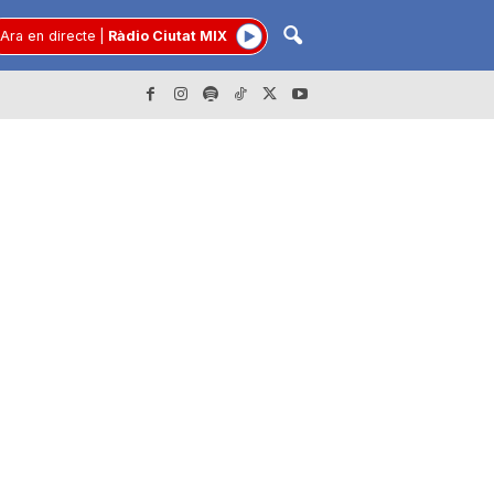
Ara en directe
|
Ràdio Ciutat MIX