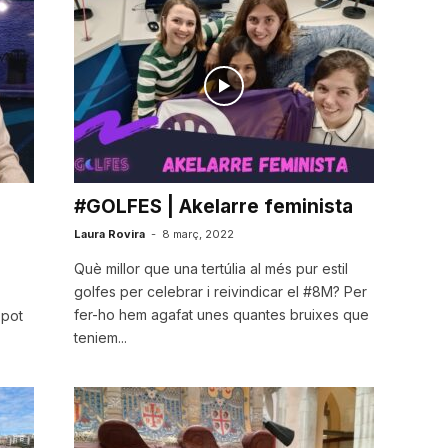
#GOLFES | Akelarre feminista
Laura Rovira
-
8 març, 2022
Què millor que una tertúlia al més pur estil
golfes per celebrar i reivindicar el #8M? Per
fer-ho hem agafat unes quantes bruixes que
 pot
teniem...