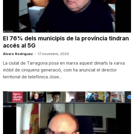
T
a
El 76% dels municipis de la província tindran
accés al 5G
r
Álvaro Rodriguez
-
17 novembre, 2020
La ciutat de Tarragona posa en marxa aquest dimarts la xarxa
r
mòbil de cinquena generació, com ha anunciat el director
territorial de telefònica Jose...
a
g
o