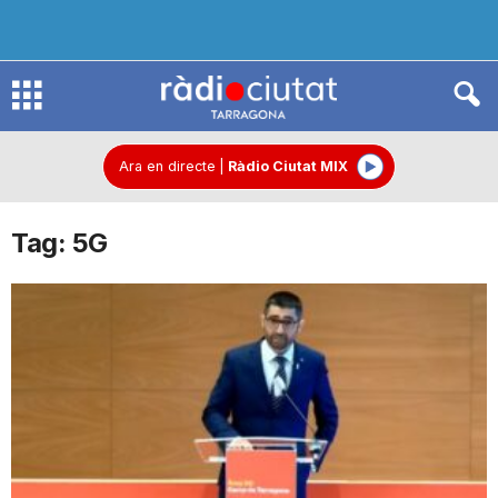
R
à
Ara en directe
|
Ràdio Ciutat MIX
Tag: 5G
d
i
o
C