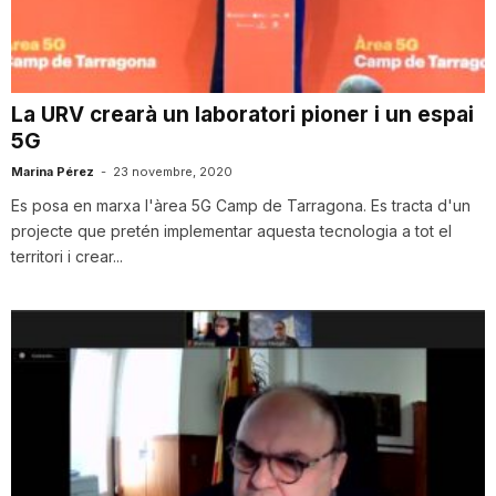
i
u
La URV crearà un laboratori pioner i un espai
5G
t
Marina Pérez
-
23 novembre, 2020
Es posa en marxa l'àrea 5G Camp de Tarragona. Es tracta d'un
projecte que pretén implementar aquesta tecnologia a tot el
a
territori i crear...
t
d
e