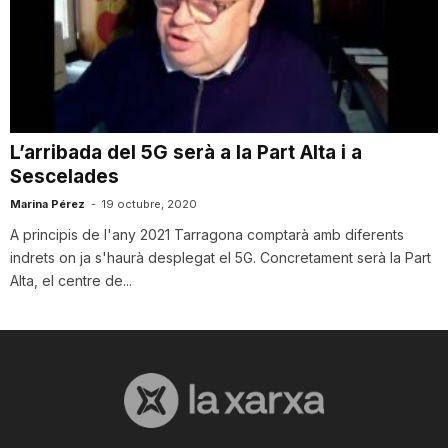
n
a
L’arribada del 5G serà a la Part Alta i a
Sescelades
Marina Pérez
-
19 octubre, 2020
A principis de l'any 2021 Tarragona comptarà amb diferents
indrets on ja s'haurà desplegat el 5G. Concretament serà la Part
Alta, el centre de...