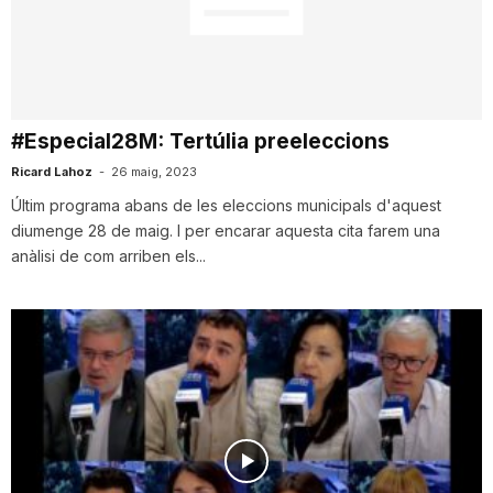
T
a
#Especial28M: Tertúlia preeleccions
r
Ricard Lahoz
-
26 maig, 2023
Últim programa abans de les eleccions municipals d'aquest
diumenge 28 de maig. I per encarar aquesta cita farem una
r
anàlisi de com arriben els...
a
g
o