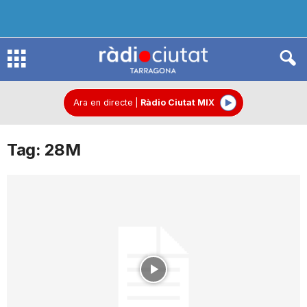
R
à
Ara en directe
|
Ràdio Ciutat MIX
Tag: 28M
d
i
o
C