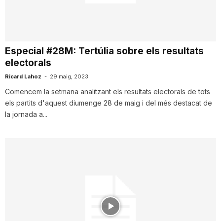
i
u
Especial #28M: Tertúlia sobre els resultats
electorals
t
Ricard Lahoz
-
29 maig, 2023
Comencem la setmana analitzant els resultats electorals de tots
els partits d'aquest diumenge 28 de maig i del més destacat de
a
la jornada a...
t
d
e