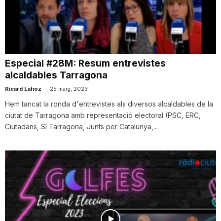
n
a
Especial #28M: Resum entrevistes
alcaldables Tarragona
Ricard Lahoz
-
25 maig, 2023
Hem tancat la ronda d'entrevistes als diversos alcaldables de la
ciutat de Tarragona amb representació electoral (PSC, ERC,
Ciutadans, Sí Tarragona, Junts per Catalunya,...