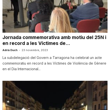
n
a
Jornada commemorativa amb motiu del 25N i
en record a les Víctimes de...
Adrià Duch
-
23 novembre, 2023
La subdelegació del Govern a Tarragona ha celebrat un acte
commemoratiu en record a les Víctimes de Violència de Gènere
en el Dia Internacional...