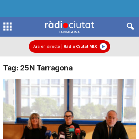
R
à
Ara en directe
|
Ràdio Ciutat MIX
Tag: 25N Tarragona
d
i
o
C