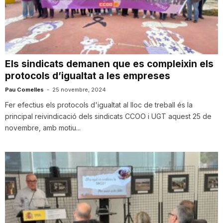
T
a
Els sindicats demanen que es compleixin els
protocols d’igualtat a les empreses
r
Pau Comelles
-
25 novembre, 2024
Fer efectius els protocols d'igualtat al lloc de treball és la
r
principal reivindicació dels sindicats CCOO i UGT aquest 25 de
novembre, amb motiu...
a
g
o