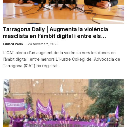
i
u
Tarragona Daily | Augmenta la violència
masclista en l’àmbit digital i entre els...
t
Eduard París
-
24 novembre, 2025
L’ICAT alerta d’un augment de la violència vers les dones en
l’àmbit digital i entre menors L’Il·lustre Col·legi de l’Advocacia de
a
Tarragona (ICAT) ha registrat...
t
d
e