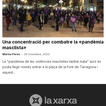
Una concentració per combatre la «pandèmia
masclista»
Marina Pérez
-
25 novembre, 2020
La "pandèmia de les violències masclistes també mata" això es
podia llegir només entrar a la plaça de la Font de Tarragona i
aquest...