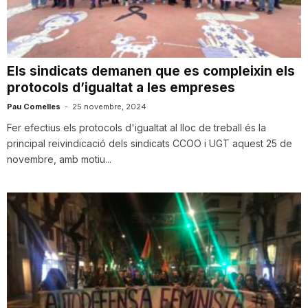
i
u
Els sindicats demanen que es compleixin els
protocols d’igualtat a les empreses
t
Pau Comelles
-
25 novembre, 2024
Fer efectius els protocols d'igualtat al lloc de treball és la
principal reivindicació dels sindicats CCOO i UGT aquest 25 de
a
novembre, amb motiu...
t
d
e