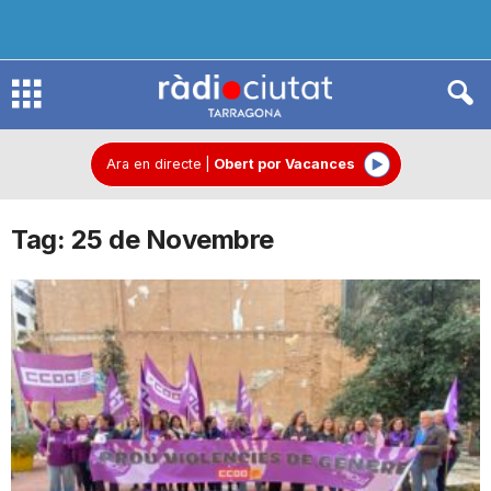
R
à
Ara en directe
|
Obert por Vacances
Tag: 25 de Novembre
d
i
o
C