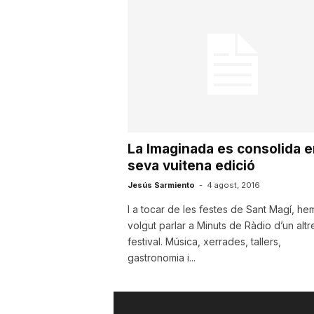
u
t
a
La Imaginada es consolida e
t
seva vuitena edició
Jesús Sarmiento
-
4 agost, 2016
d
I a tocar de les festes de Sant Magí, he
volgut parlar a Minuts de Ràdio d’un altr
festival. Música, xerrades, tallers,
e
gastronomia i...
T