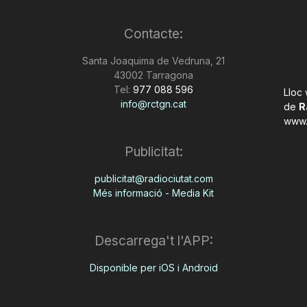
Contacte:
Santa Joaquima de Vedruna, 21
43002 Tarragona
Tel:
977 088 596
Lloc
info@rctgn.cat
de
R
www.
Publicitat:
publicitat@radiociutat.com
Més informació - Media Kit
Descarrega't l'APP:
Disponible per iOS i Android