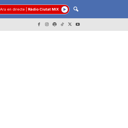
Ara en directe
|
Ràdio Ciutat MIX