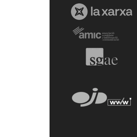
a
r
r
a
g
o
n