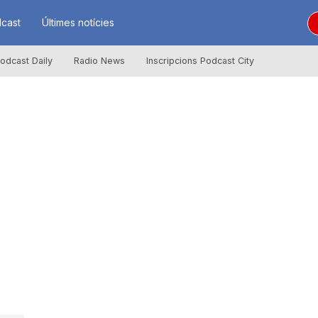
cast
Últimes notícies
odcast Daily
Radio News
Inscripcions Podcast City