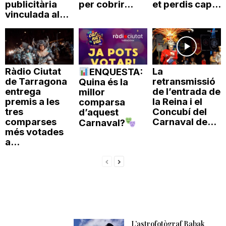
publicitària
per cobrir...
et perdis cap...
vinculada al...
Ràdio Ciutat
La
ENQUESTA:
de Tarragona
retransmissió
Quina és la
entrega
de l’entrada de
millor
premis a les
la Reina i el
comparsa
tres
Concubí del
d’aquest
comparses
Carnaval de...
Carnaval?
més votades
a...