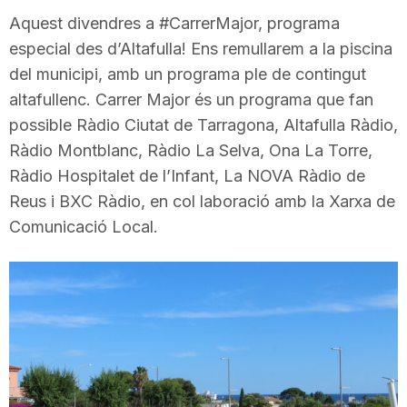
i
Aquest divendres a #CarrerMajor, programa
especial des d’Altafulla! Ens remullarem a la piscina
del municipi, amb un programa ple de contingut
u
altafullenc. Carrer Major és un programa que fan
possible Ràdio Ciutat de Tarragona, Altafulla Ràdio,
t
Ràdio Montblanc, Ràdio La Selva, Ona La Torre,
Ràdio Hospitalet de l’Infant, La NOVA Ràdio de
a
Reus i BXC Ràdio, en col laboració amb la Xarxa de
Comunicació Local.
t
d
e