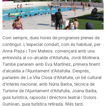
T
a
r
Com sempre, dues hores de programes plenes de
contingut. L’especial conduït, com és habitual, per
r
Anna Plaza i Toni Mateos. començarà amb una
entrevista al co-alcalde d’Altafulla, Jordi Molinera.
També parlarem amb Eva Martínez, primera tinent
a
d’alcaldia a l’Ajuntament d’Altafulla. Després,
parlarem de La Vila Closa d’Altafulla, un bé cultural
g
d’interès nacional, amb Núria Barba, tècnica de
Turisme de l’Ajuntament d’Altafulla, Joana Badia,
o
guia turística, rapsoda i directora teatral i Dolors
Guinjoan, guia turística retirada. Més tard,