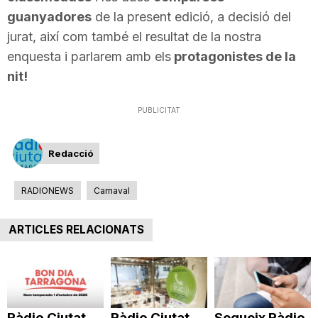
guanyadores
de la present edició, a decisió del
jurat, així com també el resultat de la nostra
enquesta i parlarem amb els
protagonistes de la
nit!
PUBLICITAT
Redacció
RADIONEWS
Carnaval
ARTICLES RELACIONATS
Ràdio Ciutat
Ràdio Ciutat
Segueix Ràdio