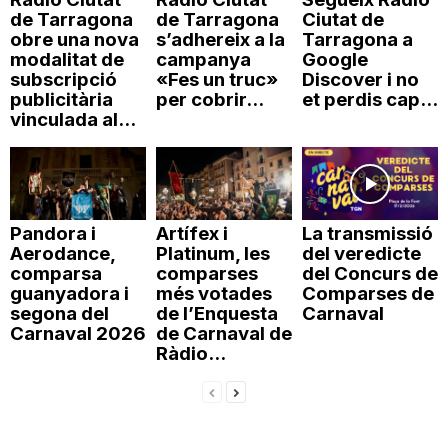
de Tarragona
de Tarragona
Ciutat de
obre una nova
s’adhereix a la
Tarragona a
modalitat de
campanya
Google
subscripció
«Fes un truc»
Discover i no
publicitària
per cobrir...
et perdis cap...
vinculada al...
Pandora i
Artífex i
La transmissió
Aerodance,
Platinum, les
del veredicte
comparsa
comparses
del Concurs de
guanyadora i
més votades
Comparses de
segona del
de l’Enquesta
Carnaval
Carnaval 2026
de Carnaval de
Ràdio...