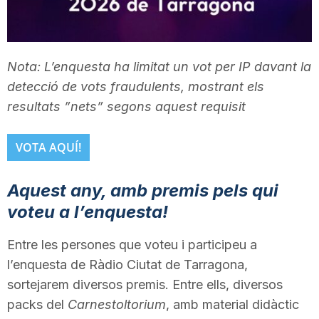
T
a
Nota: L’enquesta ha limitat un vot per IP davant la
detecció de vots fraudulents, mostrant els
resultats ”nets” segons aquest requisit
r
VOTA AQUÍ!
r
Aquest any, amb premis pels qui
a
voteu a l’enquesta!
Entre les persones que voteu i participeu a
g
l’enquesta de Ràdio Ciutat de Tarragona,
sortejarem diversos premis. Entre ells, diversos
o
packs del
Carnestoltorium
, amb material didàctic