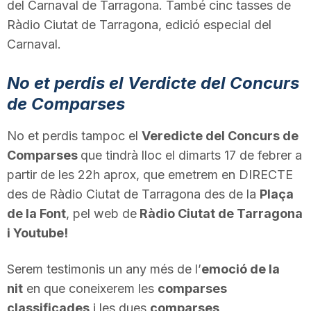
del Carnaval de Tarragona. També cinc tasses de
n
Ràdio Ciutat de Tarragona, edició especial del
Carnaval.
a
No et perdis el Verdicte del Concurs
de Comparses
No et perdis tampoc el
Veredicte del Concurs de
Comparses
que tindrà lloc el dimarts 17 de febrer a
partir de les 22h aprox, que emetrem en DIRECTE
des de Ràdio Ciutat de Tarragona des de la
Plaça
de la Font
, pel web de
Ràdio Ciutat de Tarragona
i Youtube!
Serem testimonis un any més de l’
emoció de la
nit
en que coneixerem les
comparses
classificades
i les dues
comparses