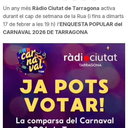
i
Un any més
Ràdio Ciutat de Tarragona
activa
durant el cap de setmana de la Rua (i fins a dimarts
17 de febrer a les 19 h) l’
ENQUESTA POPULAR del
u
CARNAVAL 2026 DE TARRAGONA
t
a
t
d
e