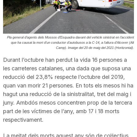
T
a
Pla general d’agents dels Mossos d’Esquadra davant del vehicle sinistrat en l’accident
que ha causat la mort d'un conductor d'autobusos a la C-14, a l'altura d'Alcover (Alt
r
Camp). Imatge del 20 de maig del 2021 (Horitzontal).
Durant l’octubre han perdut la vida 16 persones a
r
les carreteres catalanes, una dada que suposa una
reducció del 23,8% respecte l’octubre del 2019,
quan van morir 21 persones. En tots els mesos hi ha
a
hagut una reducció de la sinistralitat, tret del maig i
juny. Ambdós mesos concentren prop de la tercera
g
part de les víctimes de l’any, amb 17 i 18 morts
respectivament.
o
La meitat dels morts aquest any són de col·lectius