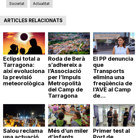
Societat
Actualitat
ARTICLES RELACIONATS
Eclipsi total a
Roda de Berà
El PP denuncia
Tarragona:
s’adhereix a
que
així evoluciona
l’Associació
Transports
la previsió
per l’Impuls
elimina una
meteorològica
Metropolità
freqüència de
del Camp de
l’AVE al Camp
Tarragona
de...
Salou reclama
Més d’un miler
Primer test al
una actuació
d’infants
Port de