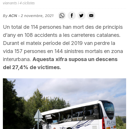
vianants i 4 ciclistes
i
By
ACN
-
2 novembre, 2021
u
Un total de 114 persones han mort des de principis
d’any en 108 accidents a les carreteres catalanes.
Durant el mateix període del 2019 van perdre la
t
vida 157 persones en 144 sinistres mortals en zona
interurbana.
Aquesta
xifra suposa un descens
a
del 27,4% de víctimes.
t
d
e