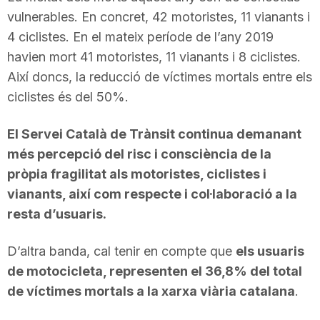
vulnerables. En concret, 42 motoristes, 11 vianants i
n
4 ciclistes. En el mateix període de l’any 2019
havien mort 41 motoristes, 11 vianants i 8 ciclistes.
a
Així doncs, la reducció de víctimes mortals entre els
ciclistes és del 50%.
El Servei Català de Trànsit continua demanant
més percepció del risc i consciència de la
pròpia fragilitat als motoristes, ciclistes i
vianants, així com respecte i col·laboració a la
resta d’usuaris.
D’altra banda, cal tenir en compte que
els usuaris
de motocicleta, representen el 36,8% del total
de víctimes mortals a la xarxa viària catalana
.