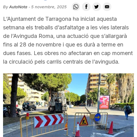
i
By
AutoNota
-
5 novembre, 2025
L’Ajuntament de Tarragona ha iniciat aquesta
u
setmana els treballs d’asfaltatge a les vies laterals
de l’Avinguda Roma, una actuació que s’allargarà
fins al 28 de novembre i que es durà a terme en
t
dues fases. Les obres no afectaran en cap moment
la circulació pels carrils centrals de l’avinguda.
a
t
d
e