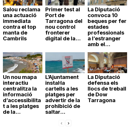
Salou reclama
Primer test al
La Diputació
una actuació
Port de
convoca 10
immediata
Tarragona del
beques per fer
contra el top
nou control
estades
manta de
fronterer
professionals
Cambrils
digital de la...
a l’estranger
amb el...
Un nou mapa
L’Ajuntament
La Diputació
interactiu
instal·la
defensa els
centralitza la
cartells a les
llocs de treball
informació
platges per
de Dow
d’accessibilita
advertir de la
Tarragona
t a les platges
prohibició de
de la...
saltar...