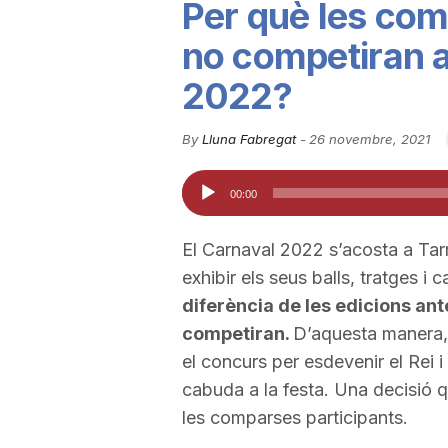
Per què les co
u
no competiran 
2022?
t
By
Lluna Fabregat
-
26 novembre, 2021
a
Reproductor
00:00
d'àudio
t
El Carnaval 2022 s’acosta a Tar
exhibir els seus balls, tratges i
d
diferència de les edicions an
competiran.
D’aquesta manera, e
e
el concurs per esdevenir el Rei i
cabuda a la festa. Una decisió q
T
les comparses participants.