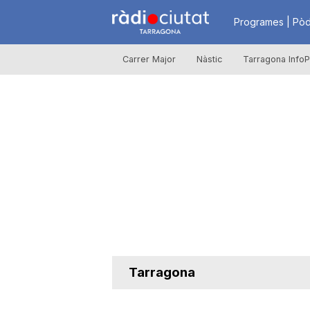
R
Programes | Pòd
Carrer Major
Nàstic
Tarragona InfoP
à
d
i
o
C
Tarragona
i