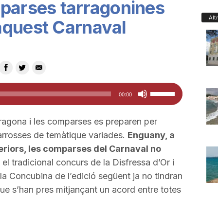
mparses tarragonines
Alt
aquest Carnaval
Feu
00:00
servir
les
ragona i les comparses es preparen per
tecles
 carrosses de temàtique variades.
Enguany, a
de
teriors, les comparses del Carnaval no
fletxa
l tradicional concurs de la Disfressa d’Or i
cap
 la Concubina de l’edició següent ja no tindran
amunt/cap
ue s’han pres mitjançant un acord entre totes
avall
per