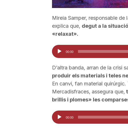
a
Mireia Samper, responsable de 
explica que,
degut a la situac
«relaxat».
Reproductor
00:00
d'àudio
D’altra banda, arran de la crisi sa
produir els materials i teles 
En canvi, fan material quirúrgic.
Mercadisfraces, assegura que,
t
brillis i plomes» les compars
Reproductor
00:00
d'àudio