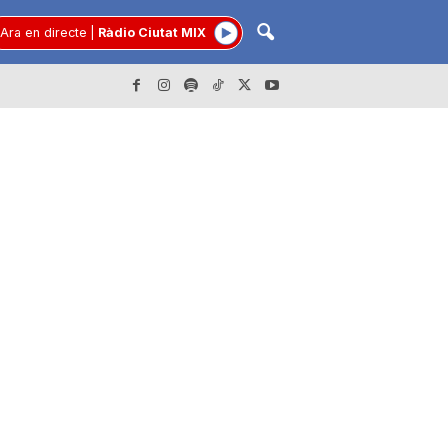
Ara en directe
|
Ràdio Ciutat MIX