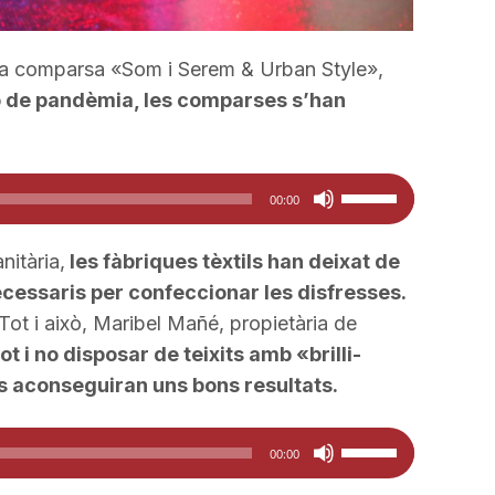
la comparsa «Som i Serem & Urban Style»,
ió de pandèmia, les comparses s’han
Feu
00:00
servir
les
nitària,
les fàbriques tèxtils han deixat de
tecles
necessaris per confeccionar les disfresses.
de
 Tot i això, Maribel Mañé, propietària de
fletxa
ot i no disposar de teixits amb «brilli-
cap
es aconseguiran uns bons resultats.
amunt/cap
avall
Feu
00:00
per
servir