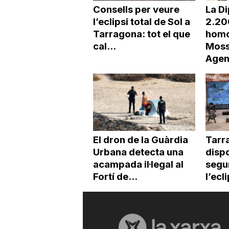
Consells per veure
La Di
l’eclipsi total de Sol a
2.20
Tarragona: tot el que
homo
cal...
Moss
Agen
El dron de la Guàrdia
Tarr
Urbana detecta una
dispo
acampada il·legal al
segur
Fortí de...
l’ecl