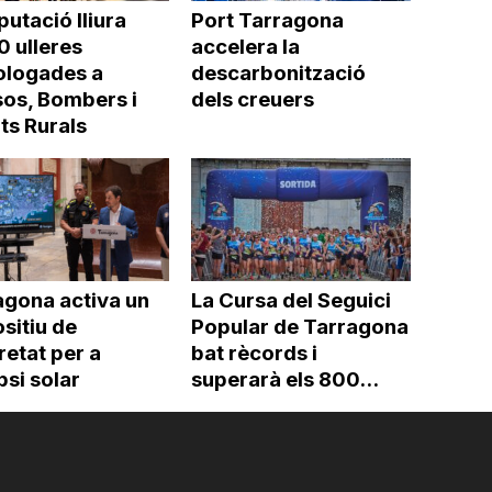
putació lliura
Port Tarragona
0 ulleres
accelera la
logades a
descarbonització
os, Bombers i
dels creuers
ts Rurals
agona activa un
La Cursa del Seguici
sitiu de
Popular de Tarragona
etat per a
bat rècords i
ipsi solar
superarà els 800...