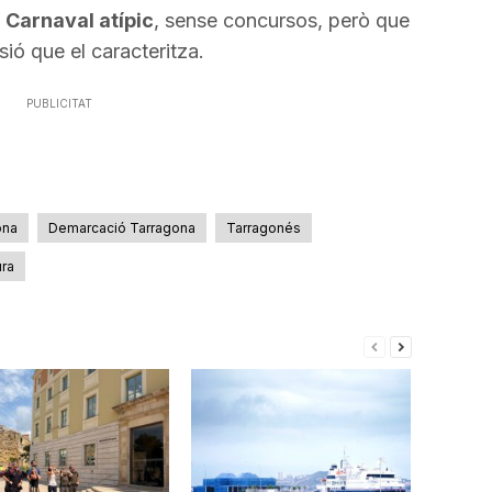
a
les
 Carnaval atípic
, sense concursos, però que
incrementar
tecles
lusió que el caracteritza.
o
de
disminuir
fletxa
PUBLICITAT
el
cap
volum.
amunt/cap
avall
per
ona
Demarcació Tarragona
Tarragonés
a
ura
incrementar
o
disminuir
el
volum.