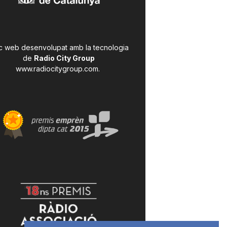
c web desenvolupat amb la tecnologia
de
Radio City Group
www.radiocitygroup.com
.