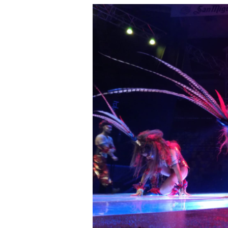
a
r
r
a
g
o
n