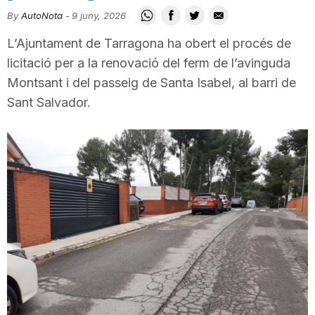
i
By
AutoNota
-
9 juny, 2026
L’Ajuntament de Tarragona ha obert el procés de
u
licitació per a la renovació del ferm de l’avinguda
Montsant i del passeig de Santa Isabel, al barri de
Sant Salvador.
t
a
t
d
e