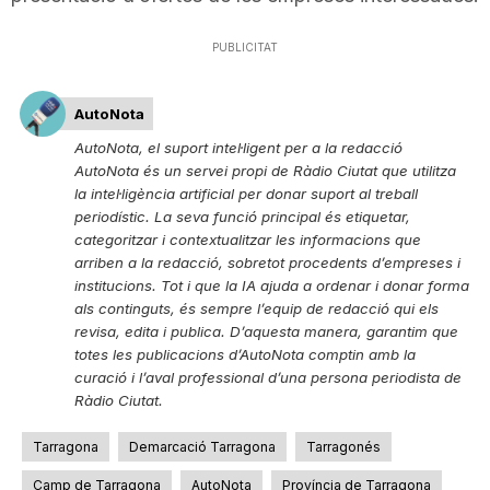
n
PUBLICITAT
a
AutoNota
AutoNota, el suport intel·ligent per a la redacció
AutoNota és un servei propi de Ràdio Ciutat que utilitza
la intel·ligència artificial per donar suport al treball
periodístic. La seva funció principal és etiquetar,
categoritzar i contextualitzar les informacions que
arriben a la redacció, sobretot procedents d’empreses i
institucions. Tot i que la IA ajuda a ordenar i donar forma
als continguts, és sempre l’equip de redacció qui els
revisa, edita i publica. D’aquesta manera, garantim que
totes les publicacions d’AutoNota comptin amb la
curació i l’aval professional d’una persona periodista de
Ràdio Ciutat.
Tarragona
Demarcació Tarragona
Tarragonés
Camp de Tarragona
AutoNota
Província de Tarragona