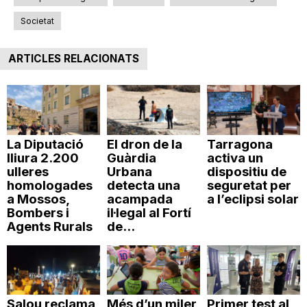
Societat
ARTICLES RELACIONATS
La Diputació
El dron de la
Tarragona
lliura 2.200
Guàrdia
activa un
ulleres
Urbana
dispositiu de
homologades
detecta una
seguretat per
a Mossos,
acampada
a l’eclipsi solar
Bombers i
il·legal al Fortí
Agents Rurals
de...
Salou reclama
Més d’un miler
Primer test al