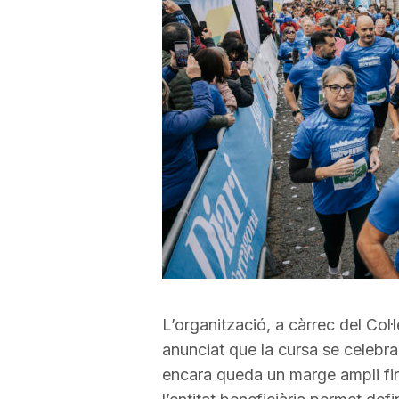
a
r
r
a
g
o
L’organització, a càrrec del Col
anunciat que la cursa se celebr
n
encara queda un marge ampli fin