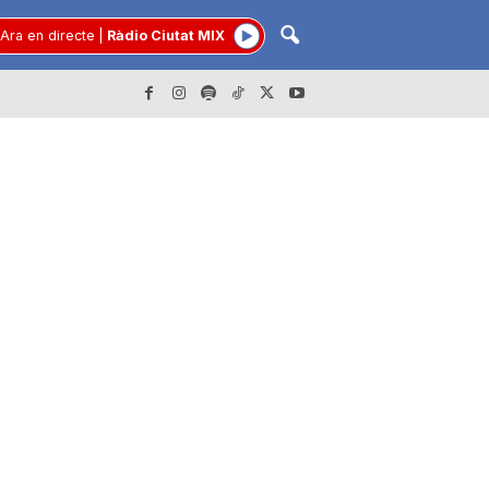
Ara en directe
|
Ràdio Ciutat MIX