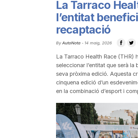
La Tarraco Hea
u
l’entitat benefic
recaptació
t
By
AutoNota
-
14 maig, 2026
a
La Tarraco Health Race (THR) ha
seleccionar l’entitat que serà la 
t
seva pròxima edició. Aquesta crid
cinquena edició d’un esdevenime
d
en la combinació d’esport i comp
e
T