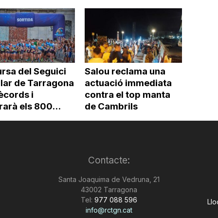
rsa del Seguici
Salou reclama una
lar de Tarragona
actuació immediata
ècords i
contra el top manta
arà els 800...
de Cambrils
Contacte:
Santa Joaquima de Vedruna, 21
43002 Tarragona
Tel:
977 088 596
Llo
info@rctgn.cat