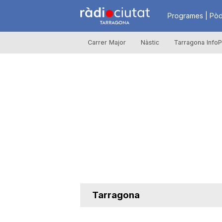
R
Programes | Pòd
Carrer Major
Nàstic
Tarragona InfoP
à
d
i
o
C
Tarragona
i