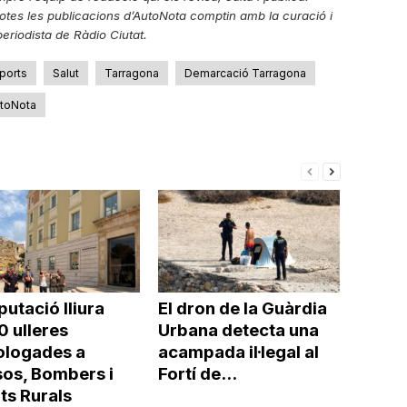
tes les publicacions d’AutoNota comptin amb la curació i
eriodista de Ràdio Ciutat.
ports
Salut
Tarragona
Demarcació Tarragona
toNota
putació lliura
El dron de la Guàrdia
0 ulleres
Urbana detecta una
logades a
acampada il·legal al
os, Bombers i
Fortí de...
ts Rurals