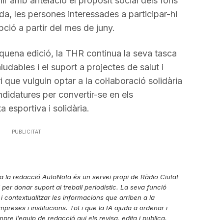
inir amb antelació el propòsit social dels fons
da, les persones interessades a participar-hi
pció a partir del mes de juny.
quena edició, la THR continua la seva tasca
udables i el suport a projectes de salut i
ri que vulguin optar a la col·laboració solidària
didatures per convertir-se en els
 esportiva i solidària.
PUBLICITAT
r a la redacció AutoNota és un servei propi de Ràdio Ciutat
ial per donar suport al treball periodístic. La seva funció
 i contextualitzar les informacions que arriben a la
reses i institucions. Tot i que la IA ajuda a ordenar i
re l’equip de redacció qui els revisa, edita i publica.