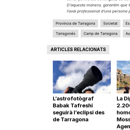
D’aquesta manera, garantim que to
l’aval professional d’una persona p
Província de Tarragona
Societat
Es
Tarragonés
Camp de Tarragona
Au
ARTICLES RELACIONATS
L’astrofotògraf
La Di
Babak Tafreshi
2.20
seguirà l’eclipsi des
homo
de Tarragona
Moss
Agen