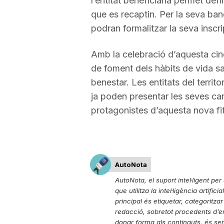
l’entitat beneficiària permet def
que es recaptin. Per la seva ban
a
podran formalitzar la seva inscri
Amb la celebració d’aquesta cin
de foment dels hàbits de vida sal
benestar. Les entitats del territo
ja poden presentar les seves can
protagonistes d’aquesta nova fita
AutoNota
AutoNota, el suport intel·ligent pe
que utilitza la intel·ligència artific
principal és etiquetar, categoritzar
redacció, sobretot procedents d’emp
donar forma als continguts, és semp