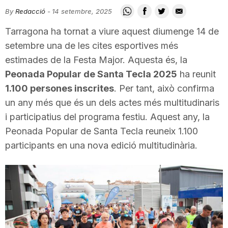
i
By
Redacció
-
14 setembre, 2025
Tarragona ha tornat a viure aquest diumenge 14 de
u
setembre una de les cites esportives més
estimades de la Festa Major. Aquesta és, la
Peonada Popular de Santa Tecla 2025
ha reunit
t
1.100 persones inscrites
. Per tant, això confirma
un any més que és un dels actes més multitudinaris
a
i participatius del programa festiu. Aquest any, la
Peonada Popular de Santa Tecla reuneix 1.100
t
participants en una nova edició multitudinària.
d
e