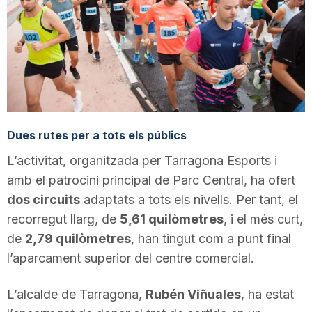
T
a
r
Dues rutes per a tots els públics
r
L’activitat, organitzada per Tarragona Esports i
amb el patrocini principal de Parc Central, ha ofert
a
dos circuits
adaptats a tots els nivells. Per tant, el
recorregut llarg, de
5,61 quilòmetres
, i el més curt,
de
2,79 quilòmetres
, han tingut com a punt final
g
l’aparcament superior del centre comercial.
o
L’alcalde de Tarragona,
Rubén Viñuales
, ha estat