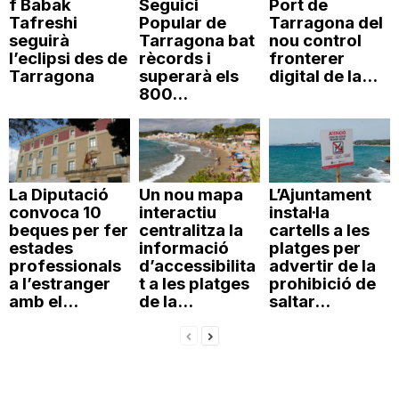
f Babak
Seguici
Port de
Tafreshi
Popular de
Tarragona del
seguirà
Tarragona bat
nou control
l’eclipsi des de
rècords i
fronterer
Tarragona
superarà els
digital de la...
800...
La Diputació
Un nou mapa
L’Ajuntament
convoca 10
interactiu
instal·la
beques per fer
centralitza la
cartells a les
estades
informació
platges per
professionals
d’accessibilita
advertir de la
a l’estranger
t a les platges
prohibició de
amb el...
de la...
saltar...