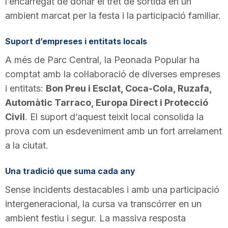
l’encarregat de donar el tret de sortida en un
n
ambient marcat per la festa i la participació familiar.
Suport d’empreses i entitats locals
a
A més de Parc Central, la Peonada Popular ha
comptat amb la col·laboració de diverses empreses
i entitats:
Bon Preu i Esclat, Coca-Cola, Ruzafa,
Automàtic Tarraco, Europa Direct i Protecció
Civil
. El suport d’aquest teixit local consolida la
prova com un esdeveniment amb un fort arrelament
a la ciutat.
Una tradició que suma cada any
Sense incidents destacables i amb una participació
intergeneracional, la cursa va transcórrer en un
ambient festiu i segur. La massiva resposta