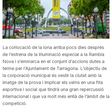
T
a
r
La col·locació de la lona arriba pocs dies després
r
de l’estrena de la il·luminació especial a la Rambla
Nova i s’emmarca en el conjunt d’accions dutes a
terme per l’Ajuntament de Tarragona. L’objectiu de
a
la corporació municipal és vestir la ciutat amb la
imatge de la prova i implicar els veïns en una fita
g
esportiva i social que tindrà una gran repercussió
internacional i que va molt més enllà de l’àmbit de la
o
competició.