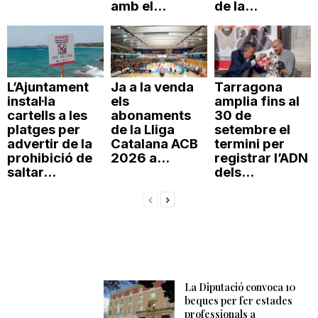
amb el...
de la...
L’Ajuntament
Ja a la venda
Tarragona
instal·la
els
amplia fins al
cartells a les
abonaments
30 de
platges per
de la Lliga
setembre el
advertir de la
Catalana ACB
termini per
prohibició de
2026 a...
registrar l’ADN
saltar...
dels...