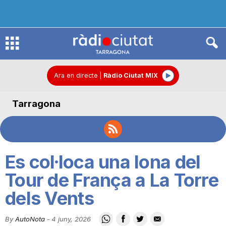
R
à
Ara en directe
|
Ràdio Ciutat MIX
Tarragona
d
i
Es col·loca una lona del
o
Tour de França a La Torre
dels Vents
C
By
AutoNota
-
4 juny, 2026