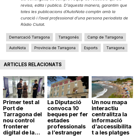
revisa, edita i publica. D’aquesta manera, garantim que
totes les publicacions d’AutoNota comptin amb la
curació i l’aval professional d’una persona periodista de
Ràdio Ciutat.
Demarcació Tarragona
Tarragonés
Camp de Tarragona
AutoNota
Província de Tarragona
Esports
Tarragona
ARTICLES RELACIONATS
Primer test al
La Diputació
Un nou mapa
Port de
convoca 10
interactiu
Tarragona del
beques per fer
centralitza la
nou control
estades
informació
fronterer
professionals
d’accessibilita
digital de la...
a l’estranger
t a les platges