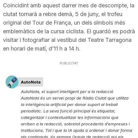
Coincidint amb aquest darrer mes de descompte, la
n
ciutat tornarà a rebre demà, 5 de juny, el trofeu
original del Tour de França, un dels símbols més
a
emblemàtics de la cursa ciclista. El guardó es podrà
visitar i fotografiar al vestíbul del Teatre Tarragona
en horari de matí, d’11 h a 14 h.
PUBLICITAT
AutoNota
AutoNota, el suport intel·ligent per a la redacció
AutoNota és un servei propi de Ràdio Ciutat que utilitza
la intel·ligència artificial per donar suport al treball
periodístic. La seva funció principal és etiquetar,
categoritzar i contextualitzar les informacions que
arriben a la redacció, sobretot procedents d’empreses i
institucions. Tot i que la IA ajuda a ordenar i donar forma
als continguts, és sempre l’equip de redacció qui els