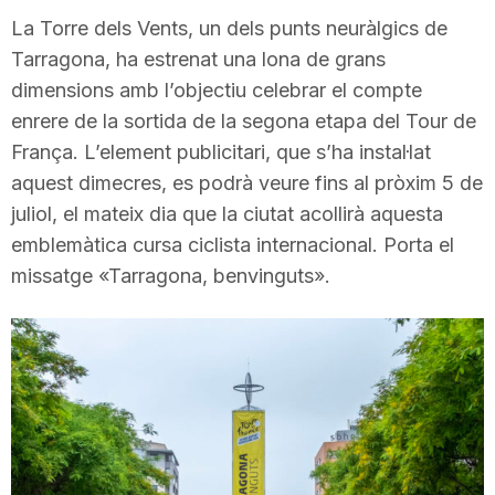
i
La Torre dels Vents, un dels punts neuràlgics de
Tarragona, ha estrenat una lona de grans
dimensions amb l’objectiu celebrar el compte
u
enrere de la sortida de la segona etapa del Tour de
França. L’element publicitari, que s’ha instal·lat
t
aquest dimecres, es podrà veure fins al pròxim 5 de
juliol, el mateix dia que la ciutat acollirà aquesta
a
emblemàtica cursa ciclista internacional. Porta el
missatge «Tarragona, benvinguts».
t
d
e