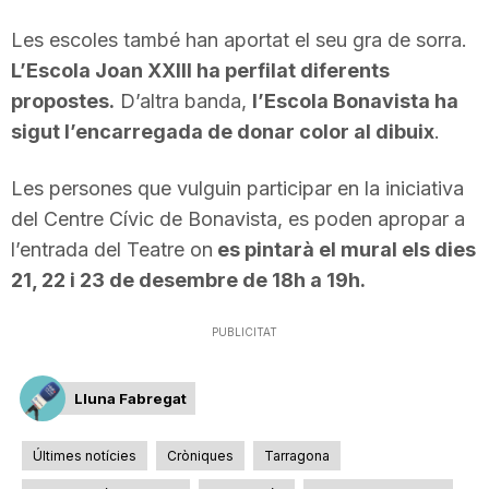
n
Les escoles també han aportat el seu gra de sorra.
L’Escola Joan XXIII ha perfilat diferents
a
propostes.
D’altra banda,
l’Escola Bonavista ha
sigut l’encarregada de donar color al dibuix
.
Les persones que vulguin participar en la iniciativa
del Centre Cívic de Bonavista, es poden apropar a
l’entrada del Teatre on
es pintarà el mural els dies
21, 22 i 23 de desembre de 18h a 19h.
PUBLICITAT
Lluna Fabregat
Últimes notícies
Cròniques
Tarragona