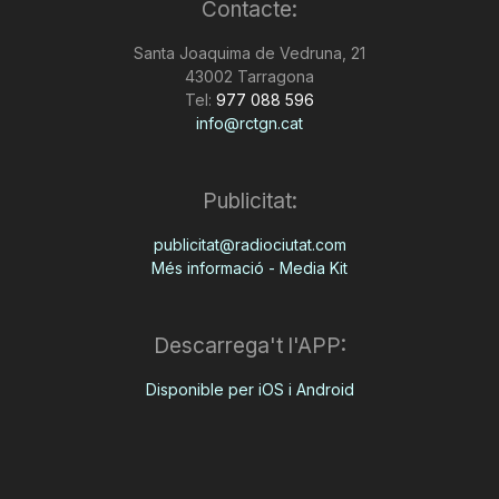
Contacte:
Santa Joaquima de Vedruna, 21
43002 Tarragona
Tel:
977 088 596
info@rctgn.cat
Publicitat:
publicitat@radiociutat.com
Més informació - Media Kit
Descarrega't l'APP:
Disponible per iOS i Android