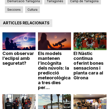
Demarcació Tarragona
Tarragonés
Camp de Tarragona
Seccions
Cultura
ARTICLES RELACIONATS
Com observar
Els models
El Nàstic
l’eclipsi amb
mantenen
continua
seguretat?
l’incògnita
oferint bones
dels núvols: la
sensacions i
predicció
planta cara al
meteorològica
Girona
a tres dies
per...