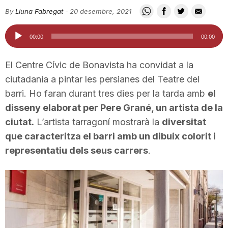
i
By
Lluna Fabregat
-
20 desembre, 2021
Reproductor
00:00
00:00
u
d'àudio
El Centre Cívic de Bonavista ha convidat a la
t
ciutadania a pintar les persianes del Teatre del
barri. Ho faran durant tres dies per la tarda amb
el
disseny elaborat per Pere Grané, un artista de la
a
ciutat.
L’artista tarragoní mostrarà la
diversitat
que caracteritza el barri amb un dibuix colorit i
t
representatiu dels seus carrers
.
d
e