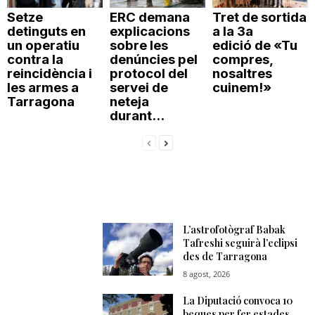
Setze
ERC demana
Tret de sortida
detinguts en
explicacions
a la 3a
un operatiu
sobre les
edició de «Tu
contra la
denúncies pel
compres,
reincidència i
protocol del
nosaltres
les armes a
servei de
cuinem!»
Tarragona
neteja
durant...