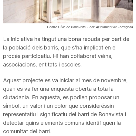
T
a
Centre Cívic de Bonavista. Font: Ajuntament de Tarragona
La iniciativa ha tingut una bona rebuda per part de
r
la població dels barris, que s’ha implicat en el
procés participatiu. Hi han col·laborat veïns,
associacions, entitats i escoles.
r
Aquest projecte es va iniciar al mes de novembre,
a
quan es va fer una enquesta oberta a tota la
ciutadania. En aquesta, es podien proposar un
g
símbol, un valor i un color que consideréssin
representatiu i significatiu del barri de Bonavista i
detectar quins elements comuns identifiquen la
o
comunitat del barri.