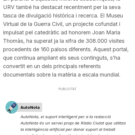
URV també ha destacat recentment per la seva
n
tasca de divulgació històrica i recerca. El Museu
Virtual de la Guerra Civil, un projecte cofundat i
a
impulsat pel catedràtic ad honorem Joan Maria
Thomàs, ha superat ja la xifra de 308.000 visites
procedents de 160 països diferents. Aquest portal,
que continua ampliant els seus continguts, s’ha
convertit en un dels principals referents
documentals sobre la matèria a escala mundial.
PUBLICITAT
AutoNota
AutoNota, el suport intel·ligent per a la redacció
AutoNota és un servei propi de Ràdio Ciutat que utilitza
la intel·ligència artificial per donar suport al treball