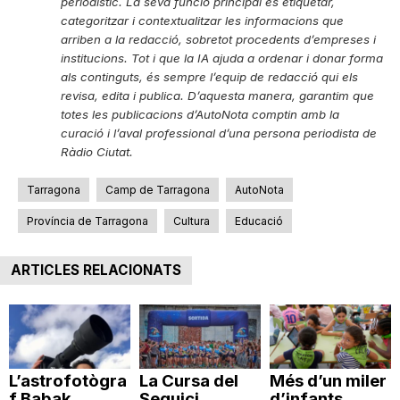
periodístic. La seva funció principal és etiquetar,
categoritzar i contextualitzar les informacions que
arriben a la redacció, sobretot procedents d’empreses i
institucions. Tot i que la IA ajuda a ordenar i donar forma
als continguts, és sempre l’equip de redacció qui els
revisa, edita i publica. D’aquesta manera, garantim que
totes les publicacions d’AutoNota comptin amb la
curació i l’aval professional d’una persona periodista de
Ràdio Ciutat.
Tarragona
Camp de Tarragona
AutoNota
Província de Tarragona
Cultura
Educació
ARTICLES RELACIONATS
L’astrofotògra
La Cursa del
Més d’un miler
f Babak
Seguici
d’infants