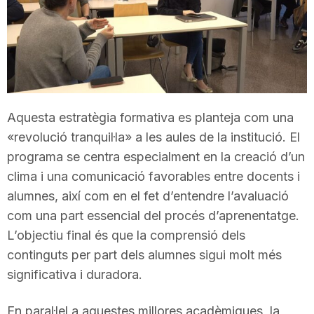
T
a
r
Aquesta estratègia formativa es planteja com una
«revolució tranquil·la» a les aules de la institució. El
r
programa se centra especialment en la creació d’un
clima i una comunicació favorables entre docents i
alumnes, així com en el fet d’entendre l’avaluació
a
com una part essencial del procés d’aprenentatge.
L’objectiu final és que la comprensió dels
g
continguts per part dels alumnes sigui molt més
significativa i duradora.
o
En paral·lel a aquestes millores acadèmiques, la