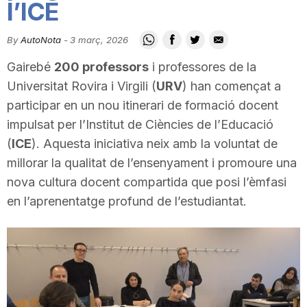
l’ICE
i
By
AutoNota
-
3 març, 2026
u
Gairebé
200 professors
i professores de la
Universitat Rovira i Virgili (
URV
) han començat a
t
participar en un nou itinerari de formació docent
impulsat per l’Institut de Ciències de l’Educació
(
ICE
). Aquesta iniciativa neix amb la voluntat de
a
millorar la qualitat de l’ensenyament i promoure una
nova cultura docent compartida que posi l’èmfasi
t
en l’aprenentatge profund de l’estudiantat.
d
e