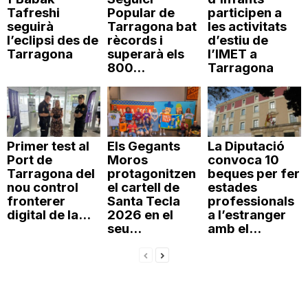
Tafreshi
Popular de
participen a
seguirà
Tarragona bat
les activitats
l’eclipsi des de
rècords i
d’estiu de
Tarragona
superarà els
l’IMET a
800...
Tarragona
Primer test al
Els Gegants
La Diputació
Port de
Moros
convoca 10
Tarragona del
protagonitzen
beques per fer
nou control
el cartell de
estades
fronterer
Santa Tecla
professionals
digital de la...
2026 en el
a l’estranger
seu...
amb el...