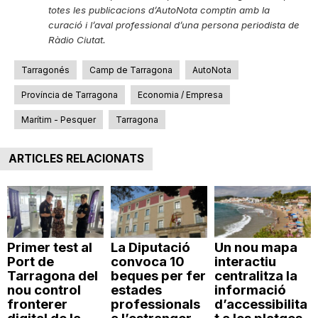
totes les publicacions d’AutoNota comptin amb la
curació i l’aval professional d’una persona periodista de
Ràdio Ciutat.
Tarragonés
Camp de Tarragona
AutoNota
Província de Tarragona
Economia / Empresa
Marítim - Pesquer
Tarragona
ARTICLES RELACIONATS
Primer test al
La Diputació
Un nou mapa
Port de
convoca 10
interactiu
Tarragona del
beques per fer
centralitza la
nou control
estades
informació
fronterer
professionals
d’accessibilita