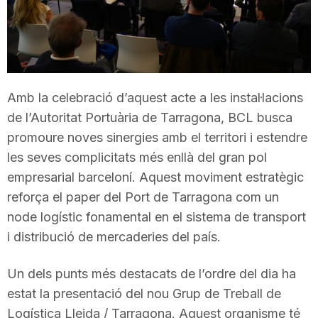
T
a
Amb la celebració d’aquest acte a les instal·lacions
r
de l’Autoritat Portuària de Tarragona, BCL busca
promoure noves sinergies amb el territori i estendre
r
les seves complicitats més enllà del gran pol
empresarial barceloní. Aquest moviment estratègic
reforça el paper del Port de Tarragona com un
a
node logístic fonamental en el sistema de transport
i distribució de mercaderies del país.
g
Un dels punts més destacats de l’ordre del dia ha
o
estat la presentació del nou Grup de Treball de
Logística Lleida / Tarragona. Aquest organisme té