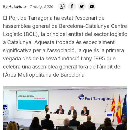
i
By
AutoNota
-
7 maig, 2026
El Port de Tarragona ha estat l’escenari de
u
l’assemblea general de Barcelona-Catalunya Centre
Logístic (BCL), la principal entitat del sector logístic
a Catalunya. Aquesta trobada és especialment
t
significativa per a l’associació, ja que és la primera
vegada des de la seva fundació l’any 1995 que
a
celebra una assemblea general fora de l’àmbit de
l’Àrea Metropolitana de Barcelona.
t
d
e