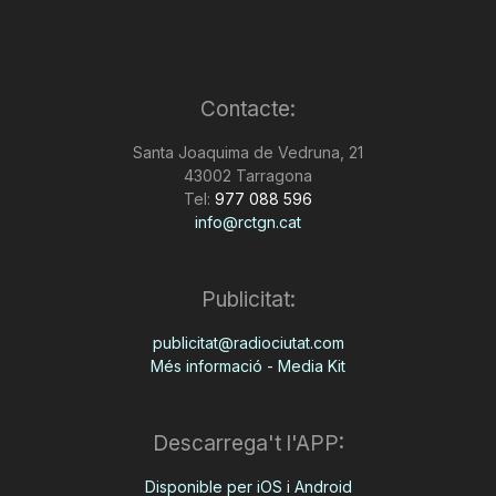
Contacte:
Santa Joaquima de Vedruna, 21
43002 Tarragona
Tel:
977 088 596
info@rctgn.cat
Publicitat:
publicitat@radiociutat.com
Més informació - Media Kit
Descarrega't l'APP:
Disponible per iOS i Android