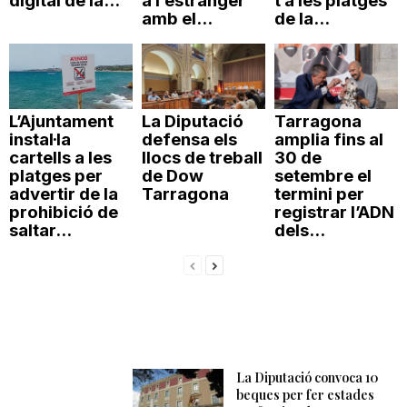
digital de la...
a l’estranger
t a les platges
amb el...
de la...
L’Ajuntament
La Diputació
Tarragona
instal·la
defensa els
amplia fins al
cartells a les
llocs de treball
30 de
platges per
de Dow
setembre el
advertir de la
Tarragona
termini per
prohibició de
registrar l’ADN
saltar...
dels...