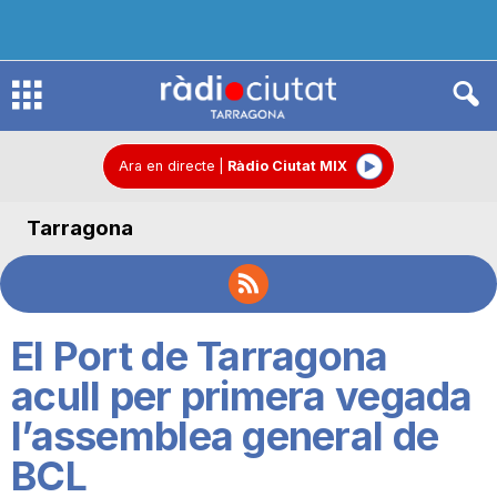
R
à
Ara en directe
|
Ràdio Ciutat MIX
Tarragona
d
i
El Port de Tarragona
o
acull per primera vegada
l’assemblea general de
C
BCL