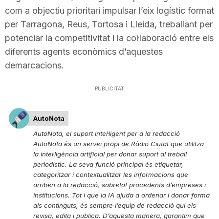
com a objectiu prioritari impulsar l’eix logístic format
n
per Tarragona, Reus, Tortosa i Lleida, treballant per
potenciar la competitivitat i la col·laboració entre els
a
diferents agents econòmics d’aquestes
demarcacions.
PUBLICITAT
AutoNota
AutoNota, el suport intel·ligent per a la redacció
AutoNota és un servei propi de Ràdio Ciutat que utilitza
la intel·ligència artificial per donar suport al treball
periodístic. La seva funció principal és etiquetar,
categoritzar i contextualitzar les informacions que
arriben a la redacció, sobretot procedents d’empreses i
institucions. Tot i que la IA ajuda a ordenar i donar forma
als continguts, és sempre l’equip de redacció qui els
revisa, edita i publica. D’aquesta manera, garantim que