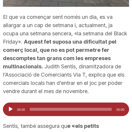
T
El que va començar sent només un dia, es va
allargar a un cap de setmana i, actualment, ja
a
ocupa una setmana sencera, «la setmana del Black
Friday».
Aquest fet suposa una dificultat pel
r
comerç local, que no es pot permetre fer
descomptes tan grans com les empreses
r
multinacionals.
Judith Sentís, dinamitzadora de
l’Associació de Comerciants Via T, explica que els
a
comercials locals han d’entrar en el joc per poder
vendre durant el mes de novembre.
g
Reproductor
00:00
00:00
d'àudio
o
Sentís, també assegura qu
e «els petits