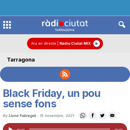
R
à
Ara en directe
|
Ràdio Ciutat MIX
Tarragona
d
i
Black Friday, un pou
o
sense fons
By
Lluna Fabregat
-
15 novembre, 2021
C
Reproductor
00:00
00:00