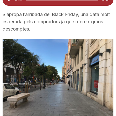
d'àudio
i
S’apropa l’arribada del Black Friday, una data molt
esperada pels compradors ja que ofereix grans
u
descomptes.
t
a
t
d
e