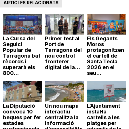
ARTICLES RELACIONATS
La Cursa del
Primer test al
Els Gegants
Seguici
Port de
Moros
Popular de
Tarragona del
protagonitzen
Tarragona bat
nou control
el cartell de
rècords i
fronterer
Santa Tecla
superarà els
digital de la...
2026 en el
800...
seu...
La Diputació
Un nou mapa
L’Ajuntament
convoca 10
interactiu
instal·la
beques per fer
centralitza la
cartells a les
estades
informació
platges per
professionals
d’accessibilita
advertir de la