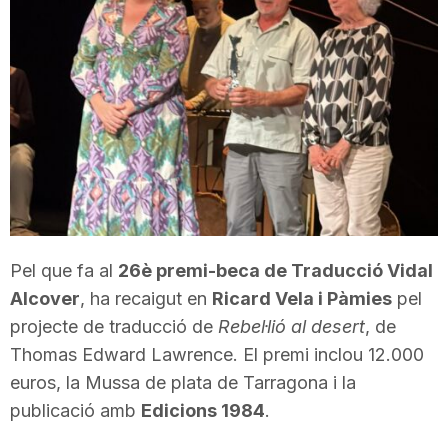
T
a
r
r
Pel que fa al
26è premi-beca de Traducció Vidal
a
Alcover
, ha recaigut en
Ricard Vela i Pàmies
pel
projecte de traducció de
Rebel·lió al desert
, de
g
Thomas Edward Lawrence. El premi inclou 12.000
euros, la Mussa de plata de Tarragona i la
o
publicació amb
Edicions 1984
.