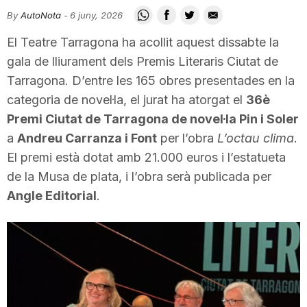
i
By
AutoNota
-
6 juny, 2026
El Teatre Tarragona ha acollit aquest dissabte la
u
gala de lliurament dels Premis Literaris Ciutat de
Tarragona. D’entre les 165 obres presentades en la
categoria de novel·la, el jurat ha atorgat el
36è
t
Premi Ciutat de Tarragona de novel·la Pin i Soler
a
Andreu Carranza i Font
per l’obra
L’octau clima
.
a
El premi està dotat amb 21.000 euros i l’estatueta
de la Musa de plata, i l’obra serà publicada per
t
Angle Editorial
.
d
e