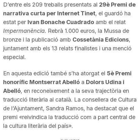
D’entre els 209 treballs presentats al
29è Premi de
n
narrativa curta per Internet Tinet
, el guardó ha
estat per
Ivan Bonache Cuadrado
amb el relat
a
Impermanència
. Rebrà 1.000 euros, la Mussa de
bronze i la publicació amb
Cossetània Edicions
,
juntament amb els 13 relats finalistes i una menció
especial.
En aquesta edició també s’ha atorgat el
5è Premi
honorífic Montserrat Abelló
a
Dolors Udina i
Abelló
, en reconeixement a la seva trajectòria en
traducció literària al català. La consellera de Cultura
de l’Ajuntament, Sandra Ramos, ha destacat que el
premi «reivindica la traducció com a part central de
la cultura literària del país».