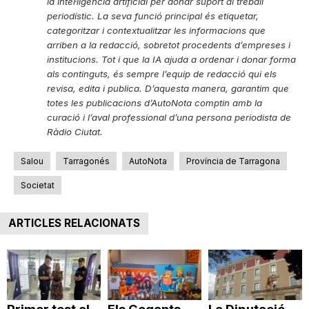
la intel·ligència artificial per donar suport al treball
n
periodístic. La seva funció principal és etiquetar,
categoritzar i contextualitzar les informacions que
arriben a la redacció, sobretot procedents d’empreses i
a
institucions. Tot i que la IA ajuda a ordenar i donar forma
als continguts, és sempre l’equip de redacció qui els
revisa, edita i publica. D’aquesta manera, garantim que
totes les publicacions d’AutoNota comptin amb la
curació i l’aval professional d’una persona periodista de
Ràdio Ciutat.
Salou
Tarragonés
AutoNota
Província de Tarragona
Societat
ARTICLES RELACIONATS