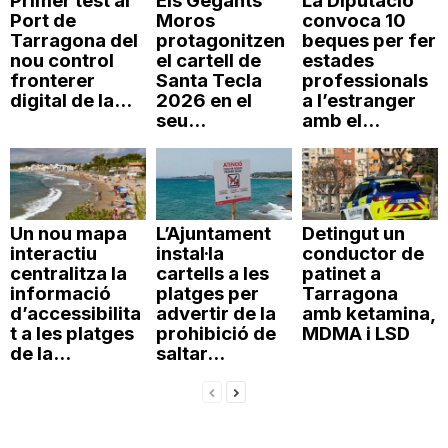
Primer test al
Els Gegants
La Diputació
Port de
Moros
convoca 10
Tarragona del
protagonitzen
beques per fer
nou control
el cartell de
estades
fronterer
Santa Tecla
professionals
digital de la...
2026 en el
a l’estranger
seu...
amb el...
Un nou mapa
L’Ajuntament
Detingut un
interactiu
instal·la
conductor de
centralitza la
cartells a les
patinet a
informació
platges per
Tarragona
d’accessibilita
advertir de la
amb ketamina,
t a les platges
prohibició de
MDMA i LSD
de la...
saltar...