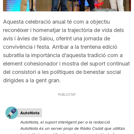
T
Aquesta celebració anual té com a objectiu
a
reconèixer i homenatjar la trajectòria de vida dels
avis i àvies de Salou, oferint una jornada de
r
convivència i festa. Arribar a la trentena edició
subratlla la importància d’aquesta tradició com a
element cohesionador i mostra del suport continuat
r
del consistori a les polítiques de benestar social
dirigides a la gent gran.
a
PUBLICITAT
g
AutoNota
o
AutoNota, el suport intel·ligent per a la redacció
AutoNota és un servei propi de Ràdio Ciutat que utilitza