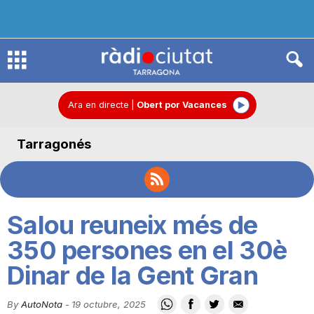
R
à
Ara en directe
|
Obert por Vacances
Tarragonés
d
i
Salou reuneix més de
o
350 persones en el 30è
Dinar de la Gent Gran
C
By
AutoNota
-
19 octubre, 2025