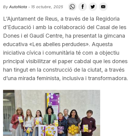
i
By
AutoNota
-
15 octubre, 2025
L’Ajuntament de Reus, a través de la Regidoria
u
d’Educació i amb la col·laboració del Casal de les
Dones i el Gaudí Centre, ha presentat la gimcana
educativa «Les abelles perdudes». Aquesta
t
iniciativa cívica i comunitària té com a objectiu
principal visibilitzar el paper cabdal que les dones
a
han tingut en la construcció de la ciutat, a través
d’una mirada feminista, inclusiva i transformadora.
t
d
e