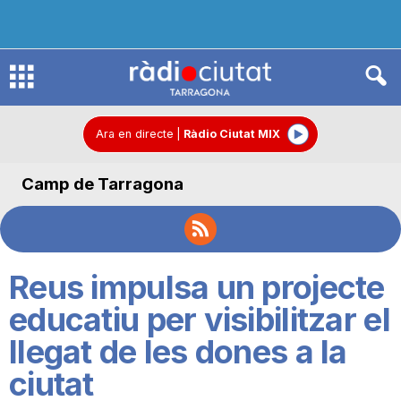
R
à
Ara en directe
|
Ràdio Ciutat MIX
Camp de Tarragona
d
i
Reus impulsa un projecte
o
educatiu per visibilitzar el
llegat de les dones a la
C
ciutat