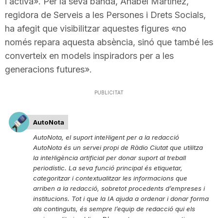
i activa». Per la seva banda, Anabel Martínez,
regidora de Serveis a les Persones i Drets Socials,
ha afegit que visibilitzar aquestes figures «no
només repara aquesta absència, sinó que també les
converteix en models inspiradors per a les
generacions futures».
PUBLICITAT
AutoNota
AutoNota, el suport intel·ligent per a la redacció
AutoNota és un servei propi de Ràdio Ciutat que utilitza
la intel·ligència artificial per donar suport al treball
periodístic. La seva funció principal és etiquetar,
categoritzar i contextualitzar les informacions que
arriben a la redacció, sobretot procedents d’empreses i
institucions. Tot i que la IA ajuda a ordenar i donar forma
als continguts, és sempre l’equip de redacció qui els