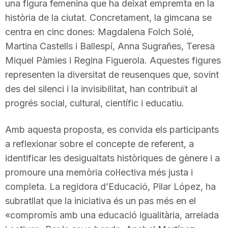
una figura femenina que ha deixat empremta en la
n
història de la ciutat. Concretament, la gimcana se
centra en cinc dones: Magdalena Folch Solé,
a
Martina Castells i Ballespí, Anna Sugrañes, Teresa
Miquel Pàmies i Regina Figuerola. Aquestes figures
representen la diversitat de reusenques que, sovint
des del silenci i la invisibilitat, han contribuït al
progrés social, cultural, científic i educatiu.
Amb aquesta proposta, es convida els participants
a reflexionar sobre el concepte de referent, a
identificar les desigualtats històriques de gènere i a
promoure una memòria col·lectiva més justa i
completa. La regidora d’Educació, Pilar López, ha
subratllat que la iniciativa és un pas més en el
«compromís amb una educació igualitària, arrelada