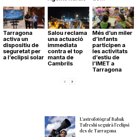
Tarragona
Salou reclama
Més d’un miler
activa un
una actuació
d’infants
dispositiu de
immediata
participen a
seguretat per
contra el top
les activitats
a l’eclipsi solar
manta de
d’estiu de
Cambrils
l’IMET a
Tarragona