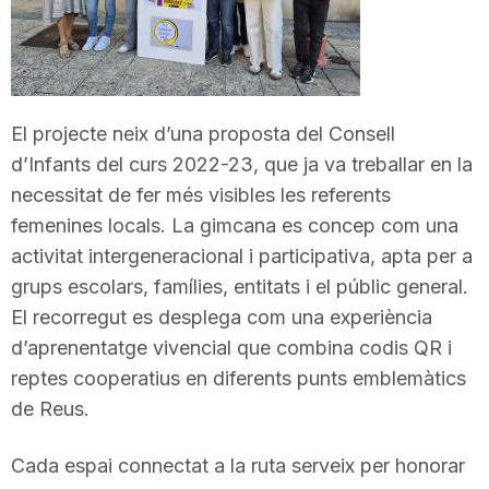
T
a
El projecte neix d’una proposta del Consell
d’Infants del curs 2022-23, que ja va treballar en la
r
necessitat de fer més visibles les referents
femenines locals. La gimcana es concep com una
r
activitat intergeneracional i participativa, apta per a
grups escolars, famílies, entitats i el públic general.
a
El recorregut es desplega com una experiència
d’aprenentatge vivencial que combina codis QR i
g
reptes cooperatius en diferents punts emblemàtics
de Reus.
o
Cada espai connectat a la ruta serveix per honorar