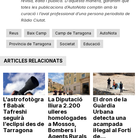
revisa, edita i publica. D’aquesta manera, garantim que
totes les publicacions d’AutoNota comptin amb la
curació i l’aval professional d’una persona periodista de
Ràdio Ciutat.
Reus
Baix Camp
Camp de Tarragona
AutoNota
Província de Tarragona
Societat
Educació
ARTICLES RELACIONATS
L’astrofotògra
La Diputació
El dron de la
f Babak
lliura 2.200
Guàrdia
Tafreshi
ulleres
Urbana
seguirà
homologades
detecta una
l’eclipsi des de
a Mossos,
acampada
Tarragona
Bombers i
il·legal al Fortí
Agents Rurals
de...