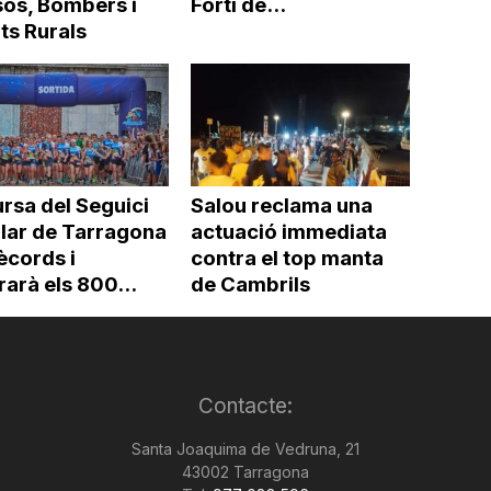
os, Bombers i
Fortí de...
ts Rurals
rsa del Seguici
Salou reclama una
lar de Tarragona
actuació immediata
ècords i
contra el top manta
arà els 800...
de Cambrils
Contacte:
Santa Joaquima de Vedruna, 21
43002 Tarragona