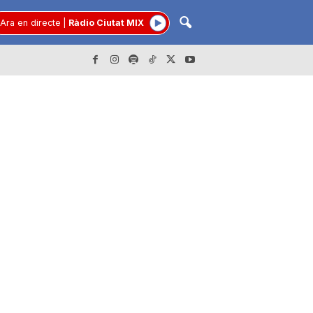
Ara en directe
|
Ràdio Ciutat MIX