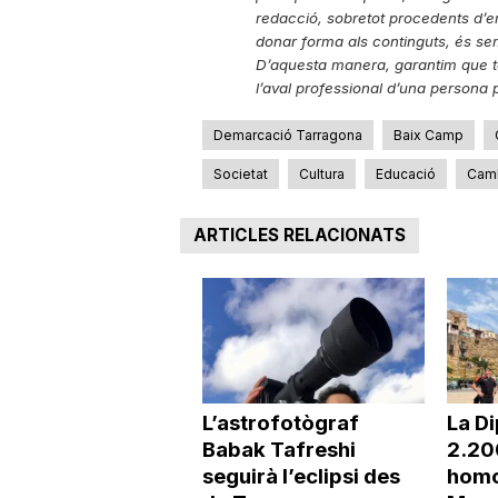
redacció, sobretot procedents d’emp
donar forma als continguts, és semp
D’aquesta manera, garantim que to
l’aval professional d’una persona p
Demarcació Tarragona
Baix Camp
Societat
Cultura
Educació
Camb
ARTICLES RELACIONATS
L’astrofotògraf
La Di
Babak Tafreshi
2.20
seguirà l’eclipsi des
homo