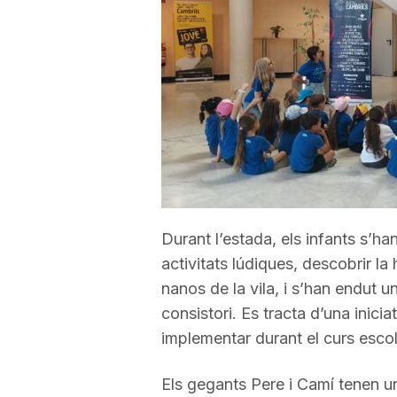
a
r
r
a
Durant l’estada, els infants s’ha
g
activitats lúdiques, descobrir la h
nanos de la vila, i s’han endut 
o
consistori. Es tracta d’una inic
implementar durant el curs esco
n
Els gegants Pere i Camí tenen una