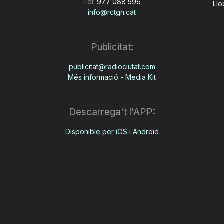
Tel:
977 088 596
Llo
info@rctgn.cat
Publicitat:
publicitat@radiociutat.com
Més informació - Media Kit
Descarrega't l'APP:
Disponible per iOS i Android