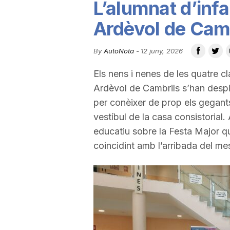
L’alumnat d’infa
u
Ardèvol de Camb
t
By
AutoNota
-
12 juny, 2026
Els nens i nenes de les quatre cla
a
Ardèvol de Cambrils s’han despla
per conèixer de prop els gegant
t
vestíbul de la casa consistorial.
educatiu sobre la Festa Major qu
coincidint amb l’arribada del me
d
e
T