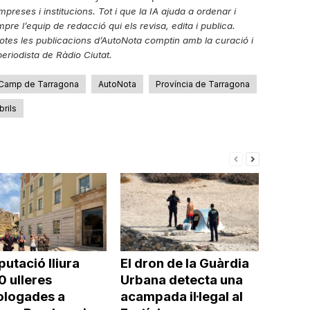
reses i institucions. Tot i que la IA ajuda a ordenar i
re l’equip de redacció qui els revisa, edita i publica.
tes les publicacions d’AutoNota comptin amb la curació i
eriodista de Ràdio Ciutat.
Camp de Tarragona
AutoNota
Província de Tarragona
rils
putació lliura
El dron de la Guàrdia
0 ulleres
Urbana detecta una
logades a
acampada il·legal al