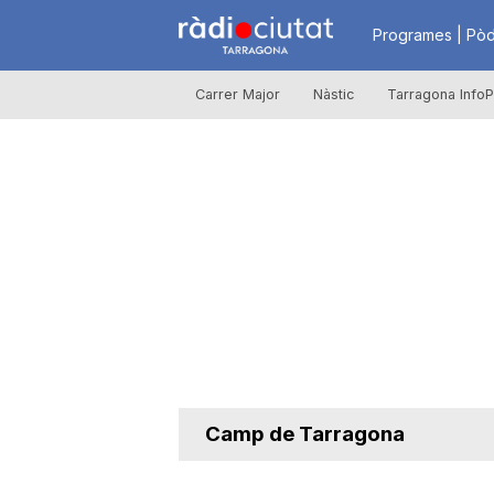
R
Programes | Pòd
Carrer Major
Nàstic
Tarragona InfoP
à
d
i
o
C
Camp de Tarragona
i