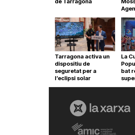
de Tarragona
Moss
Agen
Tarragona activa un
La Cu
dispositiu de
Popu
seguretat per a
bat r
l’eclipsi solar
super