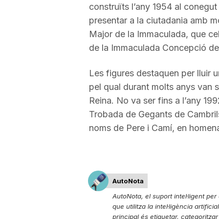
construïts l’any 1954 al conegut
a
presentar a la ciutadania amb mo
Major de la Immaculada, que cel
de la Immaculada Concepció de 
Les figures destaquen per lluir 
pel qual durant molts anys van 
Reina. No va ser fins a l’any 199
Trobada de Gegants de Cambrils,
noms de Pere i Camí, en homenatg
AutoNota
AutoNota, el suport intel·ligent pe
que utilitza la intel·ligència artific
principal és etiquetar, categoritzar