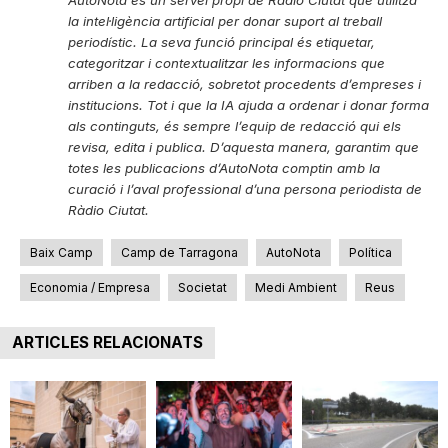
AutoNota és un servei propi de Ràdio Ciutat que utilitza
la intel·ligència artificial per donar suport al treball
periodístic. La seva funció principal és etiquetar,
categoritzar i contextualitzar les informacions que
arriben a la redacció, sobretot procedents d’empreses i
institucions. Tot i que la IA ajuda a ordenar i donar forma
als continguts, és sempre l’equip de redacció qui els
revisa, edita i publica. D’aquesta manera, garantim que
totes les publicacions d’AutoNota comptin amb la
curació i l’aval professional d’una persona periodista de
Ràdio Ciutat.
Baix Camp
Camp de Tarragona
AutoNota
Política
Economia / Empresa
Societat
Medi Ambient
Reus
ARTICLES RELACIONATS