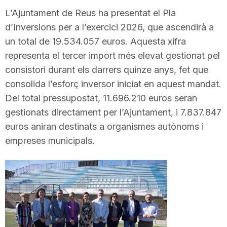
i
L’Ajuntament de Reus ha presentat el Pla
d’Inversions per a l’exercici 2026, que ascendirà a
un total de 19.534.057 euros. Aquesta xifra
u
representa el tercer import més elevat gestionat pel
consistori durant els darrers quinze anys, fet que
t
consolida l’esforç inversor iniciat en aquest mandat.
Del total pressupostat, 11.696.210 euros seran
a
gestionats directament per l’Ajuntament, i 7.837.847
euros aniran destinats a organismes autònoms i
empreses municipals.
t
d
e