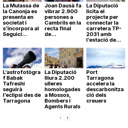
La Mulassa de
Joan Dausà fa
La Diputació
la Canonja es
vibrar 2.900
licita el
presenta en
persones a
projecte per
societat i
Cambrils en la
connectar la
s’incorpora al
recta final
carretera TP-
Seguici...
de...
2031 amb
l’estació de...
L’astrofotògra
La Diputació
Port
f Babak
lliura 2.200
Tarragona
Tafreshi
ulleres
accelera la
seguirà
homologades
descarbonitza
l’eclipsi des de
a Mossos,
ció dels
Tarragona
Bombers i
creuers
Agents Rurals