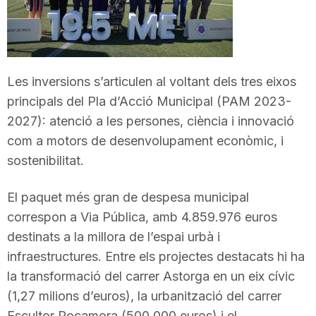
T
a
Les inversions s’articulen al voltant dels tres eixos
principals del Pla d’Acció Municipal (PAM 2023-
r
2027): atenció a les persones, ciència i innovació
com a motors de desenvolupament econòmic, i
r
sostenibilitat.
El paquet més gran de despesa municipal
a
correspon a Via Pública, amb 4.859.976 euros
destinats a la millora de l’espai urbà i
g
infraestructures. Entre els projectes destacats hi ha
la transformació del carrer Astorga en un eix cívic
o
(1,27 milions d’euros), la urbanització del carrer
Escultor Rocamora (500.000 euros) i el