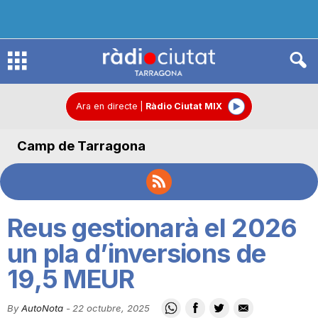
R
à
Ara en directe
|
Ràdio Ciutat MIX
Camp de Tarragona
d
i
Reus gestionarà el 2026
o
un pla d’inversions de
19,5 MEUR
C
By
AutoNota
-
22 octubre, 2025