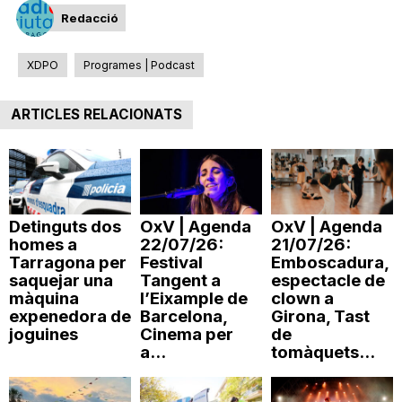
Redacció
n
XDPO
Programes | Podcast
a
ARTICLES RELACIONATS
Detinguts dos
OxV | Agenda
OxV | Agenda
homes a
22/07/26:
21/07/26:
Tarragona per
Festival
Emboscadura,
saquejar una
Tangent a
espectacle de
màquina
l’Eixample de
clown a
expenedora de
Barcelona,
Girona, Tast
joguines
Cinema per
de
a...
tomàquets...