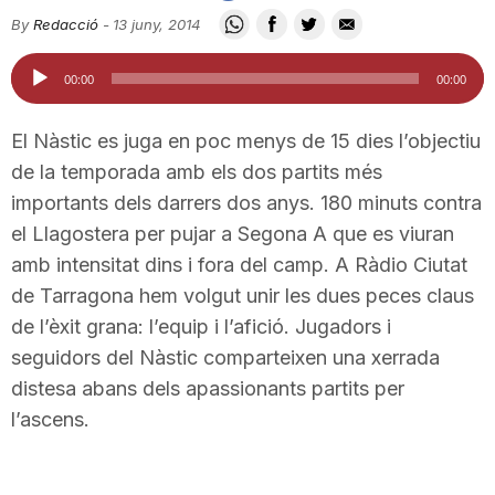
i
By
Redacció
-
13 juny, 2014
Reproductor
00:00
00:00
u
d'àudio
El Nàstic es juga en poc menys de 15 dies l’objectiu
t
de la temporada amb els dos partits més
importants dels darrers dos anys. 180 minuts contra
el Llagostera per pujar a Segona A que es viuran
a
amb intensitat dins i fora del camp. A Ràdio Ciutat
de Tarragona hem volgut unir les dues peces claus
t
de l’èxit grana: l’equip i l’afició. Jugadors i
seguidors del Nàstic comparteixen una xerrada
d
distesa abans dels apassionants partits per
l’ascens.
e