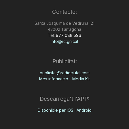
Contacte:
Santa Joaquima de Vedruna, 21
43002 Tarragona
Tel:
977 088 596
info@rctgn.cat
Publicitat:
publicitat@radiociutat.com
Més informació - Media Kit
Descarrega't l'APP:
Disponible per iOS i Android