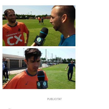
T
a
r
r
a
g
o
PUBLICITAT