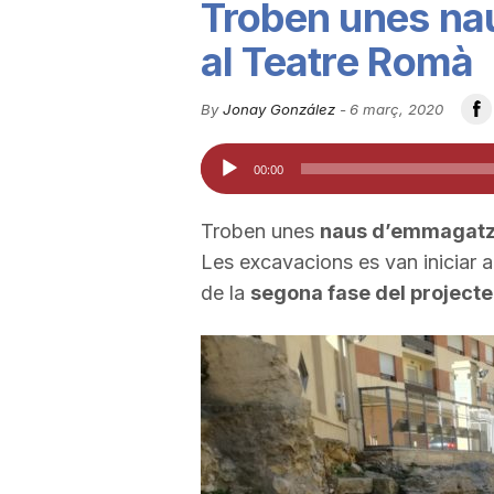
Troben unes n
u
al Teatre Romà
t
By
Jonay González
-
6 març, 2020
Reproductor
00:00
a
d'àudio
Troben unes
naus d’emmagat
t
Les excavacions es van iniciar a
de la
segona fase del project
d
e
T