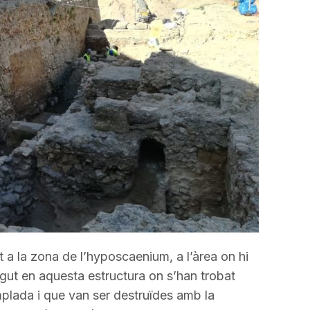
incrementar
o
disminuir
el
volum.
 a la zona de l’hyposcaenium, a l’àrea on hi
sigut en aquesta estructura on s’han trobat
plada i que van ser destruïdes amb la