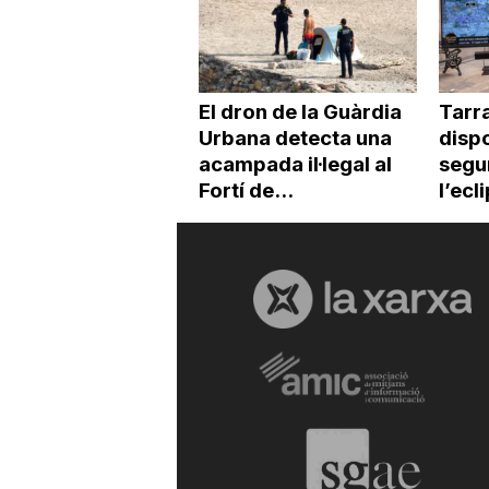
El dron de la Guàrdia
Tarr
Urbana detecta una
dispo
acampada il·legal al
segur
Fortí de...
l’ecl