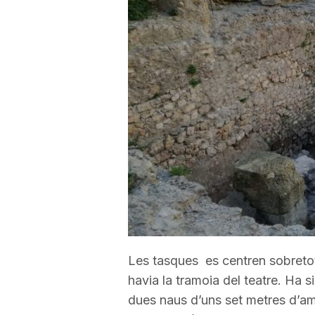
a
r
r
a
g
o
Les tasques es centren sobretot
havia la tramoia del teatre. Ha 
n
dues naus d’uns set metres d’am