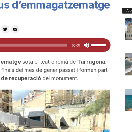
aus d’emmagatzematge
Alt
Feu
00:00
servir
les
zematge
sota el teatre romà de
Tarragona
.
tecles
 finals del mes de gener passat i formen part
de
e de recuperació
del monument.
fletxa
cap
amunt/cap
avall
per
a