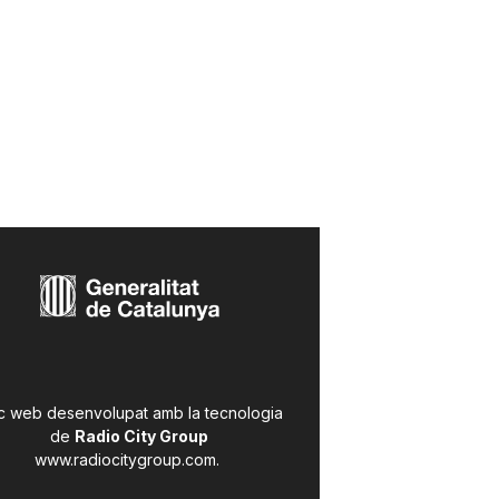
c web desenvolupat amb la tecnologia
de
Radio City Group
www.radiocitygroup.com
.