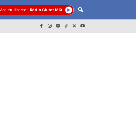
Ara en directe
|
Ràdio Ciutat MIX