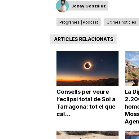
Jonay González
Programes | Podcast
Últimes notícies
ARTICLES RELACIONATS
Consells per veure
La Di
l’eclipsi total de Sol a
2.20
Tarragona: tot el que
homo
cal...
Moss
Agen