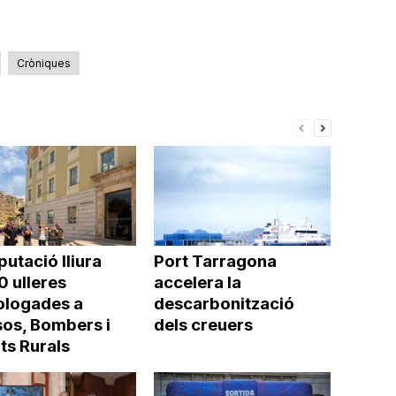
Cròniques
putació lliura
Port Tarragona
0 ulleres
accelera la
logades a
descarbonització
os, Bombers i
dels creuers
ts Rurals