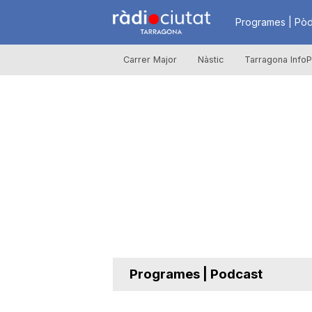
R
Programes | Pòd
Carrer Major
Nàstic
Tarragona InfoP
à
d
i
o
C
Programes | Podcast
i