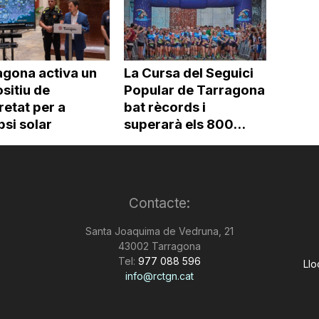
agona activa un
La Cursa del Seguici
sitiu de
Popular de Tarragona
etat per a
bat rècords i
ipsi solar
superarà els 800...
Contacte:
Santa Joaquima de Vedruna, 21
43002 Tarragona
Tel:
977 088 596
Llo
info@rctgn.cat