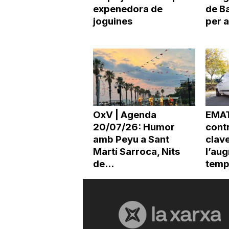
expenedora de
de B
a
joguines
per a
OxV | Agenda
EMAT
20/07/26: Humor
contr
amb Peyu a Sant
clav
Martí Sarroca, Nits
l’au
de...
temp