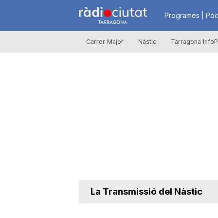
R
Programes | Pòd
Carrer Major
Nàstic
Tarragona InfoP
à
d
i
o
C
La Transmissió del Nàstic
i