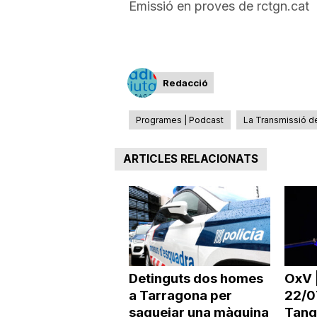
Emissió en proves de rctgn.cat
a
r
Redacció
r
Programes | Podcast
La Transmissió de
a
ARTICLES RELACIONATS
g
o
Detinguts dos homes
OxV 
a Tarragona per
22/07
n
saquejar una màquina
Tang