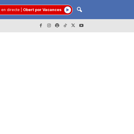
 en directe
|
Obert por Vacances