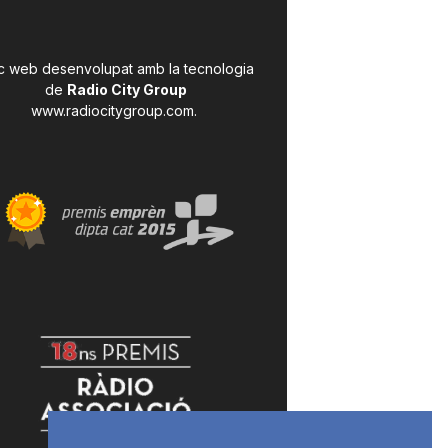
c web desenvolupat amb la tecnologia
de
Radio City Group
www.radiocitygroup.com
.