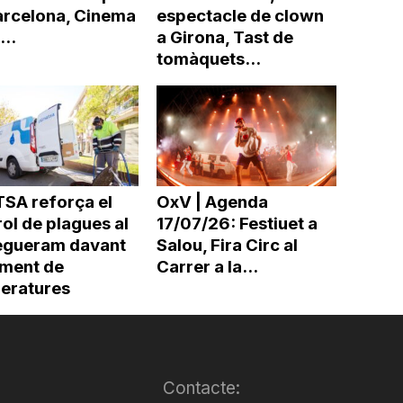
arcelona, Cinema
espectacle de clown
...
a Girona, Tast de
tomàquets...
SA reforça el
OxV | Agenda
ol de plagues al
17/07/26: Festiuet a
egueram davant
Salou, Fira Circ al
gment de
Carrer a la...
eratures
Contacte: