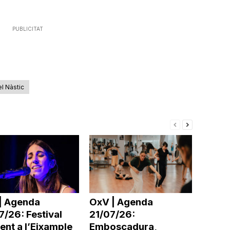
disminuir
el
PUBLICITAT
volum.
l Nàstic
| Agenda
OxV | Agenda
/26: Festival
21/07/26:
ent a l’Eixample
Emboscadura,