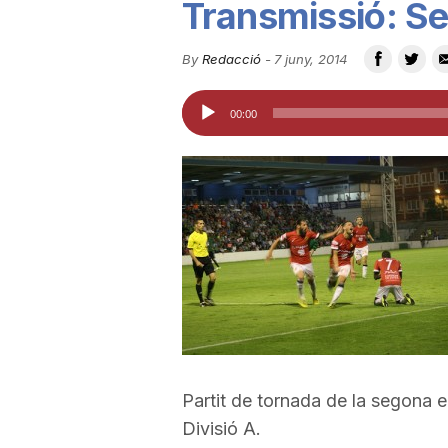
Transmissió: Ses
u
By
Redacció
-
7 juny, 2014
t
Reproductor
00:00
d'àudio
a
t
d
e
Partit de tornada de la segona e
T
Divisió A.