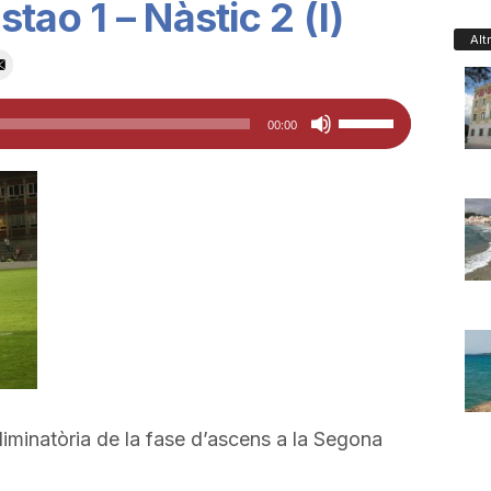
tao 1 – Nàstic 2 (I)
Alt
Feu
00:00
servir
les
tecles
de
fletxa
cap
amunt/cap
avall
per
a
liminatòria de la fase d’ascens a la Segona
incrementar
o