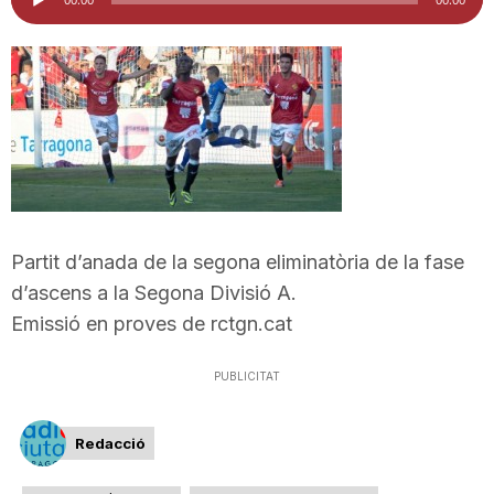
d'àudio
i
u
t
a
Partit d’anada de la segona eliminatòria de la fase
d’ascens a la Segona Divisió A.
t
Emissió en proves de rctgn.cat
d
PUBLICITAT
Redacció
e