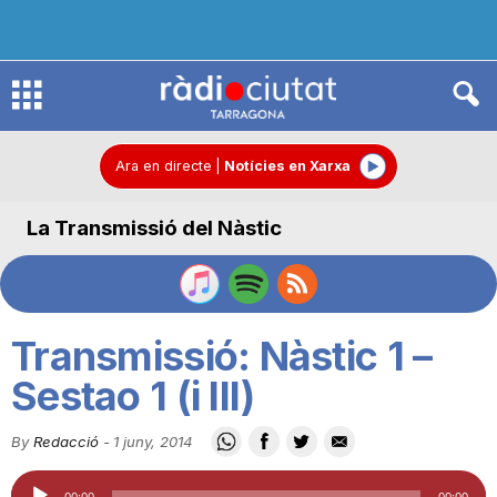
R
à
Ara en directe
|
Notícies en Xarxa
La Transmissió del Nàstic
d
i
Transmissió: Nàstic 1 –
o
Sestao 1 (i III)
By
Redacció
-
1 juny, 2014
C
Reproductor
00:00
00:00