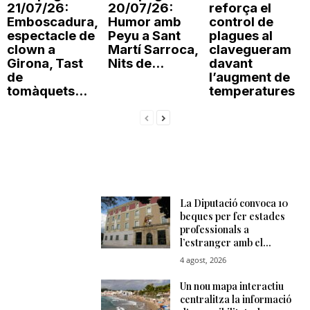
21/07/26:
20/07/26:
reforça el
n
Emboscadura,
Humor amb
control de
espectacle de
Peyu a Sant
plagues al
clown a
Martí Sarroca,
clavegueram
a
Girona, Tast
Nits de...
davant
de
l’augment de
tomàquets...
temperatures