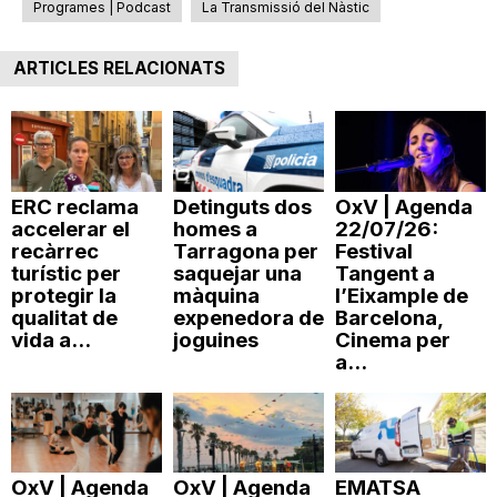
Programes | Podcast
La Transmissió del Nàstic
T
ARTICLES RELACIONATS
a
r
ERC reclama
Detinguts dos
OxV | Agenda
accelerar el
homes a
22/07/26:
r
recàrrec
Tarragona per
Festival
turístic per
saquejar una
Tangent a
protegir la
màquina
l’Eixample de
a
qualitat de
expenedora de
Barcelona,
vida a...
joguines
Cinema per
a...
g
o
OxV | Agenda
OxV | Agenda
EMATSA