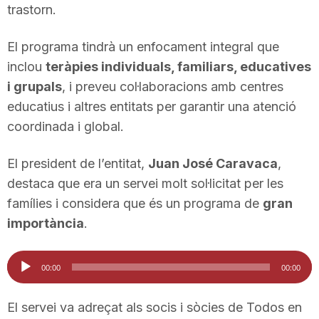
trastorn.
n
El programa tindrà un enfocament integral que
a
inclou
teràpies individuals, familiars, educatives
i grupals
, i preveu col·laboracions amb centres
educatius i altres entitats per garantir una atenció
coordinada i global.
El president de l’entitat,
Juan José Caravaca
,
destaca que era un servei molt sol·licitat per les
famílies i considera que és un programa de
gran
importància
.
Reproductor
00:00
00:00
d'àudio
El servei va adreçat als socis i sòcies de Todos en