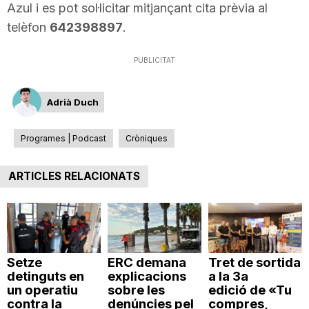
Azul i es pot sol·licitar mitjançant cita prèvia al
telèfon
642398897
.
PUBLICITAT
Adrià Duch
Programes | Podcast
Cròniques
ARTICLES RELACIONATS
Setze
ERC demana
Tret de sortida
detinguts en
explicacions
a la 3a
un operatiu
sobre les
edició de «Tu
contra la
denúncies pel
compres,