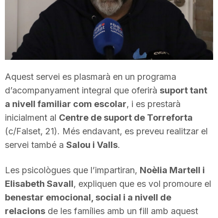
T
a
r
Aquest servei es plasmarà en un programa
d’acompanyament integral que oferirà
suport tant
a nivell familiar com escolar
, i es prestarà
r
inicialment al
Centre de suport de Torreforta
(c/Falset, 21). Més endavant, es preveu realitzar el
a
servei també a
Salou i Valls
.
g
Les psicològues que l’impartiran,
Noèlia Martell i
Elisabeth Savall
, expliquen que es vol promoure el
benestar emocional, social i a nivell de
o
relacions
de les famílies amb un fill amb aquest