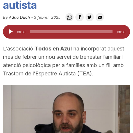
autista
i
By
Adrià Duch
-
3 febrer, 2025
u
Reproductor
00:00
00:00
d'àudio
t
L’associació
Todos en Azul
ha incorporat aquest
mes de febrer un nou servei de benestar familiar i
a
atenció psicològica per a famílies amb un fill amb
Trastorn de l’Espectre Autista (TEA).
t
d
e