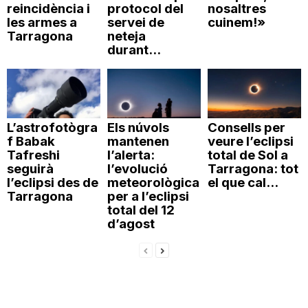
reincidència i
protocol del
nosaltres
les armes a
servei de
cuinem!»
Tarragona
neteja
durant...
L’astrofotògra
Els núvols
Consells per
f Babak
mantenen
veure l’eclipsi
Tafreshi
l’alerta:
total de Sol a
seguirà
l’evolució
Tarragona: tot
l’eclipsi des de
meteorològica
el que cal...
Tarragona
per a l’eclipsi
total del 12
d’agost