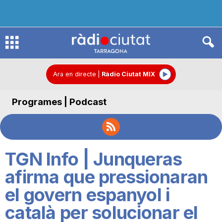
R
à
Ara en directe
|
Ràdio Ciutat MIX
Programes | Podcast
d
i
TGN Info | Junqueras
o
afirma que pressionaran
el govern espanyol i
C
català per solucionar el