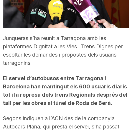
T
a
Junqueras s’ha reunit a Tarragona amb les
r
plataformes Dignitat a les Vies i Trens Dignes per
escoltar les demandes i propostes dels usuaris
tarragonins.
r
El servei d’autobusos entre Tarragona i
a
Barcelona han mantingut els 600 usuaris diaris
tot i la represa dels trens Regionals després del
g
tall per les obres al túnel de Roda de Berà.
Segons indiquen a l’ACN des de la companyia
o
Autocars Plana, qui presta el servei, s’ha passat