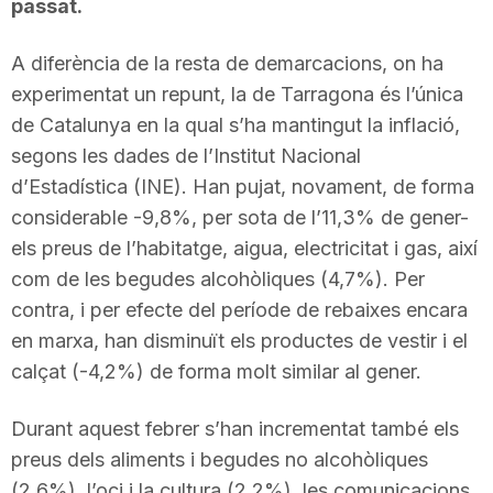
passat.
A diferència de la resta de demarcacions, on ha
experimentat un repunt, la de Tarragona és l’única
de Catalunya en la qual s’ha mantingut la inflació,
segons les dades de l’Institut Nacional
d’Estadística (INE). Han pujat, novament, de forma
considerable -9,8%, per sota de l’11,3% de gener-
els preus de l’habitatge, aigua, electricitat i gas, així
com de les begudes alcohòliques (4,7%). Per
contra, i per efecte del període de rebaixes encara
en marxa, han disminuït els productes de vestir i el
calçat (-4,2%) de forma molt similar al gener.
Durant aquest febrer s’han incrementat també els
preus dels aliments i begudes no alcohòliques
(2,6%), l’oci i la cultura (2,2%), les comunicacions