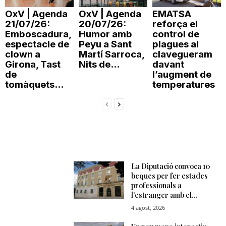
OxV | Agenda
OxV | Agenda
EMATSA
21/07/26:
20/07/26:
reforça el
Emboscadura,
Humor amb
control de
espectacle de
Peyu a Sant
plagues al
clown a
Martí Sarroca,
clavegueram
Girona, Tast
Nits de...
davant
de
l’augment de
tomàquets...
temperatures