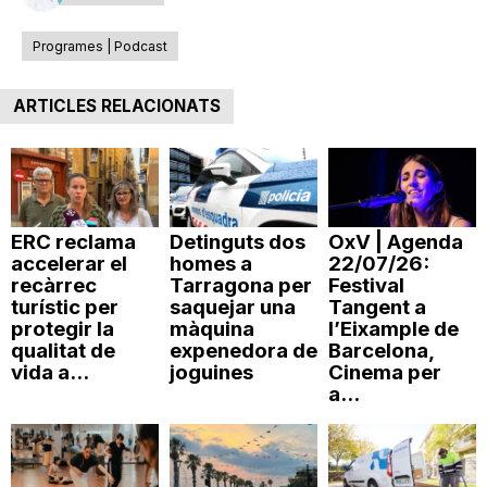
Programes | Podcast
ARTICLES RELACIONATS
ERC reclama
Detinguts dos
OxV | Agenda
accelerar el
homes a
22/07/26:
recàrrec
Tarragona per
Festival
turístic per
saquejar una
Tangent a
protegir la
màquina
l’Eixample de
qualitat de
expenedora de
Barcelona,
vida a...
joguines
Cinema per
a...