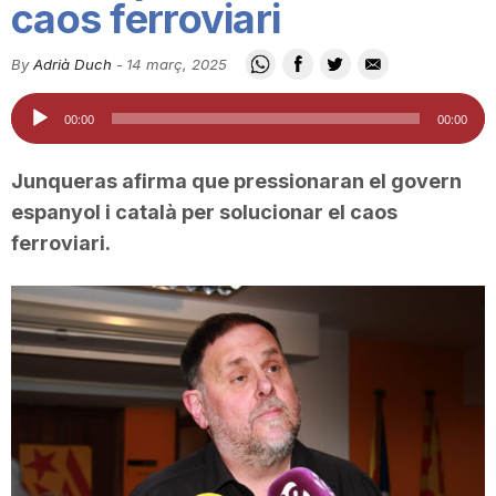
caos ferroviari
i
By
Adrià Duch
-
14 març, 2025
u
Reproductor
00:00
00:00
d'àudio
t
Junqueras afirma que pressionaran el govern
espanyol i català per solucionar el caos
a
ferroviari.
t
d
e