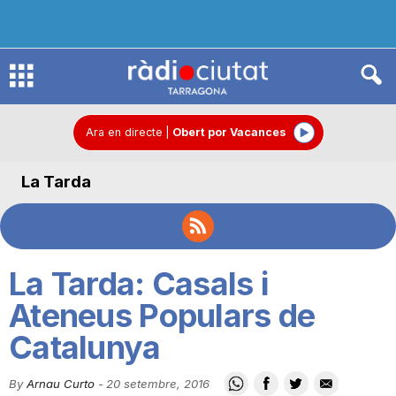
R
à
Ara en directe
|
Obert por Vacances
La Tarda
d
i
La Tarda: Casals i
o
Ateneus Populars de
Catalunya
C
By
Arnau Curto
-
20 setembre, 2016