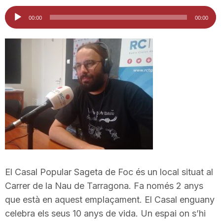
i
Reproductor
00:00
00:00
d'àudio
u
t
a
t
d
El Casal Popular Sageta de Foc és un local situat al
Carrer de la Nau de Tarragona. Fa només 2 anys
que està en aquest emplaçament. El Casal enguany
e
celebra els seus 10 anys de vida. Un espai on s’hi