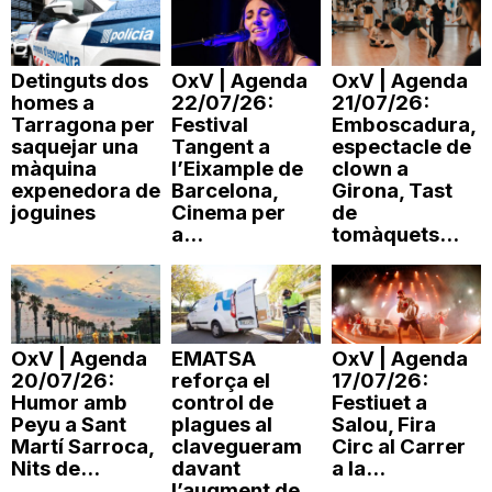
n
Detinguts dos
OxV | Agenda
OxV | Agenda
a
homes a
22/07/26:
21/07/26:
Tarragona per
Festival
Emboscadura,
saquejar una
Tangent a
espectacle de
màquina
l’Eixample de
clown a
expenedora de
Barcelona,
Girona, Tast
joguines
Cinema per
de
a...
tomàquets...
OxV | Agenda
EMATSA
OxV | Agenda
20/07/26:
reforça el
17/07/26:
Humor amb
control de
Festiuet a
Peyu a Sant
plagues al
Salou, Fira
Martí Sarroca,
clavegueram
Circ al Carrer
Nits de...
davant
a la...
l’augment de