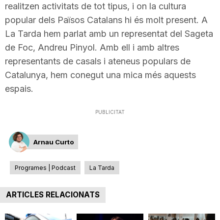
realitzen activitats de tot tipus, i on la cultura
T
popular dels Països Catalans hi és molt present. A
La Tarda hem parlat amb un representat del Sageta
a
de Foc, Andreu Pinyol. Amb ell i amb altres
representants de casals i ateneus populars de
r
Catalunya, hem conegut una mica més aquests
espais.
r
PUBLICITAT
a
Arnau Curto
g
Programes | Podcast
La Tarda
ARTICLES RELACIONATS
o