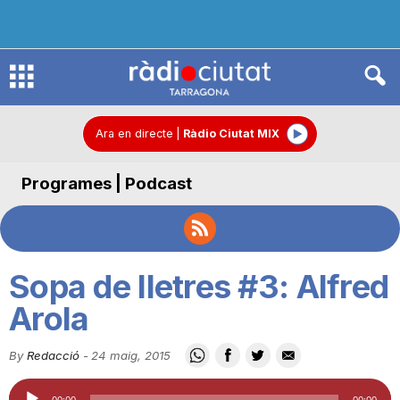
R
à
Ara en directe
|
Ràdio Ciutat MIX
Programes | Podcast
d
i
Sopa de lletres #3: Alfred
o
Arola
By
Redacció
-
24 maig, 2015
C
Reproductor
00:00
00:00