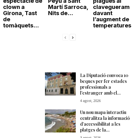
espectacle de
Peyu a Sant
plagues al
clown a
Martí Sarroca,
clavegueram
Girona, Tast
Nits de...
davant
de
l’augment de
tomàquets...
temperatures