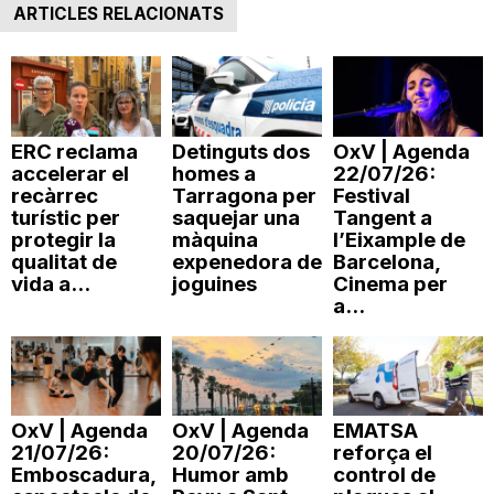
ARTICLES RELACIONATS
n
a
ERC reclama
Detinguts dos
OxV | Agenda
accelerar el
homes a
22/07/26:
recàrrec
Tarragona per
Festival
turístic per
saquejar una
Tangent a
protegir la
màquina
l’Eixample de
qualitat de
expenedora de
Barcelona,
vida a...
joguines
Cinema per
a...
OxV | Agenda
OxV | Agenda
EMATSA
21/07/26:
20/07/26:
reforça el
Emboscadura,
Humor amb
control de