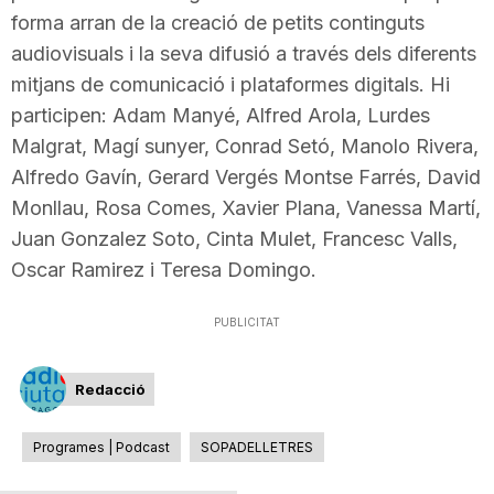
forma arran de la creació de petits continguts
T
audiovisuals i la seva difusió
a través dels diferents
mitjans de comunicació i plataformes digitals. Hi
a
participen: Adam Manyé, Alfred Arola, Lurdes
Malgrat, Magí sunyer, Conrad Setó, Manolo Rivera,
r
Alfredo Gavín, Gerard Vergés Montse Farrés, David
Monllau, Rosa Comes, Xavier Plana, Vanessa Martí,
r
Juan Gonzalez Soto, Cinta Mulet, Francesc Valls,
Oscar Ramirez i Teresa Domingo.
a
PUBLICITAT
g
Redacció
o
Programes | Podcast
SOPADELLETRES