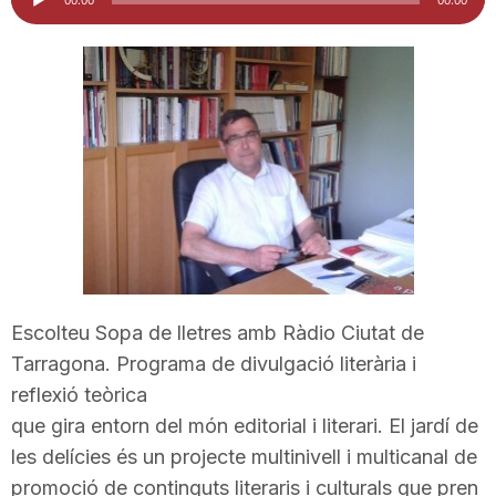
d'àudio
i
u
t
a
t
Escolteu Sopa de lletres amb Ràdio Ciutat de
Tarragona. Programa de divulgació literària i
d
reflexió teòrica
que gira entorn del món editorial i literari. El jardí de
e
les delícies és un projecte multinivell i multicanal de
promoció de continguts literaris i culturals que pren