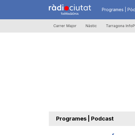
R
Programes | Pòd
Carrer Major
Nàstic
Tarragona InfoP
à
d
i
o
C
Programes | Podcast
i