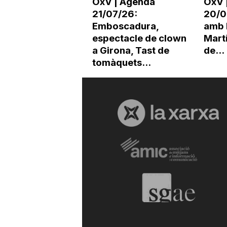
OxV | Agenda
OxV 
21/07/26:
20/0
a
Emboscadura,
amb 
espectacle de clown
Martí
a Girona, Tast de
de...
tomàquets...