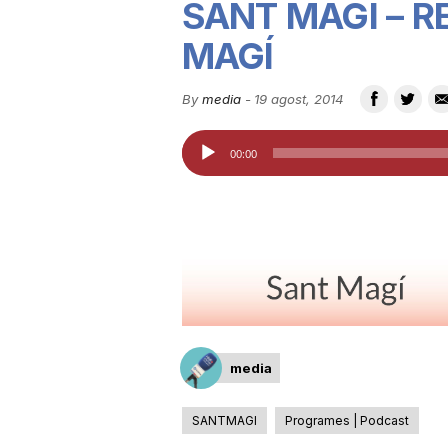
SANT MAGÍ – 
u
MAGÍ
t
By
media
-
19 agost, 2014
Reproductor
00:00
a
d'àudio
t
d
e
media
T
SANTMAGI
Programes | Podcast