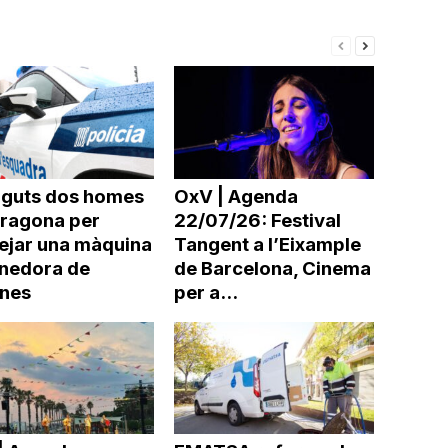
incrementar
o
disminuir
el
volum.
nguts dos homes
OxV | Agenda
rragona per
22/07/26: Festival
ejar una màquina
Tangent a l’Eixample
nedora de
de Barcelona, Cinema
ines
per a...