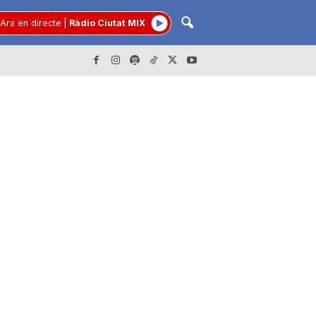
Ara en directe
|
Ràdio Ciutat MIX