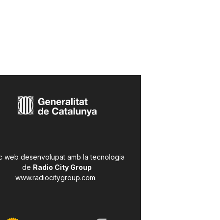
c web desenvolupat amb la tecnologia
de
Radio City Group
www.radiocitygroup.com
.