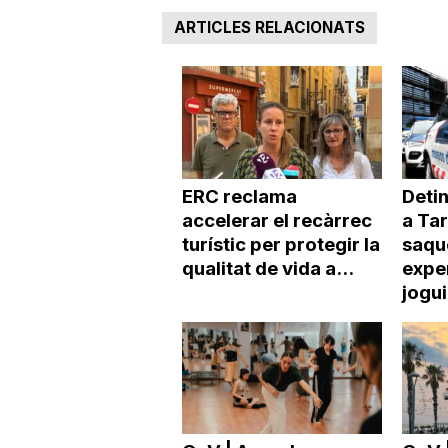
ARTICLES RELACIONATS
a
r
r
ERC reclama
Deti
accelerar el recàrrec
a Ta
a
turístic per protegir la
saqu
qualitat de vida a...
expe
g
jogu
o
n