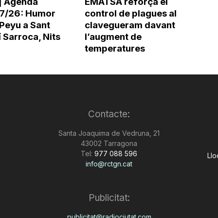
| Agenda
EMATSA reforça el
7/26: Humor
control de plagues al
Peyu a Sant
clavegueram davant
 Sarroca, Nits
l’augment de
temperatures
Contacte:
Santa Joaquima de Vedruna, 21
43002 Tarragona
Tel:
977 088 596
Llo
info@rctgn.cat
Publicitat:
publicitat@radiociutat.com