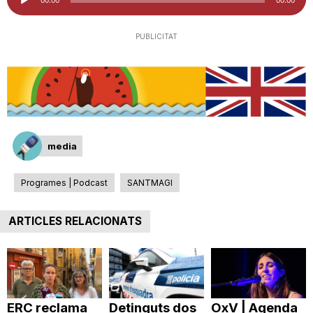
d'àudio
i
PUBLICITAT
u
t
media
a
Programes | Podcast
SANTMAGI
t
ARTICLES RELACIONATS
d
e
ERC reclama
Detinguts dos
OxV | Agenda