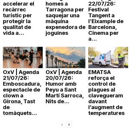
accelerar el
homes a
22/07/26:
T
recàrrec
Tarragona per
Festival
turístic per
saquejar una
Tangent a
protegir la
màquina
l’Eixample de
a
qualitat de
expenedora de
Barcelona,
vida a...
joguines
Cinema per
a...
r
r
OxV | Agenda
OxV | Agenda
EMATSA
21/07/26:
20/07/26:
reforça el
a
Emboscadura,
Humor amb
control de
espectacle de
Peyu a Sant
plagues al
clown a
Martí Sarroca,
clavegueram
g
Girona, Tast
Nits de...
davant
de
l’augment de
tomàquets...
temperatures
o