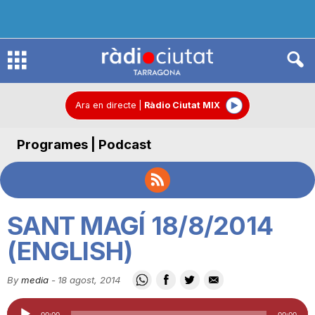
R
à
Ara en directe
|
Ràdio Ciutat MIX
Programes | Podcast
d
i
SANT MAGÍ 18/8/2014
o
(ENGLISH)
By
media
-
18 agost, 2014
C
Reproductor
00:00
00:00