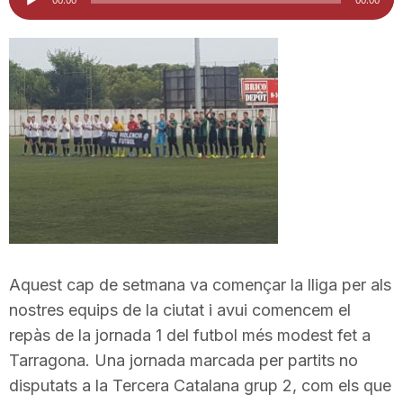
d'àudio
i
u
t
a
t
Aquest cap de setmana va començar la lliga per als
d
nostres equips de la ciutat i avui comencem el
repàs de la jornada 1 del futbol més modest fet a
Tarragona. Una jornada marcada per partits no
e
disputats a la Tercera Catalana grup 2, com els que