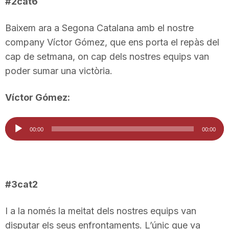
#2cat6
n
Baixem ara a Segona Catalana amb el nostre
company Víctor Gómez, que ens porta el repàs del
a
cap de setmana, on cap dels nostres equips van
poder sumar una victòria.
Víctor Gómez:
Reproductor
00:00
00:00
d'àudio
#3cat2
I a la només la meitat dels nostres equips van
disputar els seus enfrontaments. L’únic que va