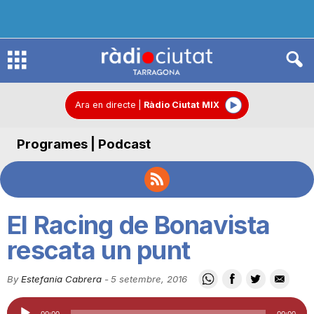
R
à
Ara en directe
|
Ràdio Ciutat MIX
Programes | Podcast
d
i
El Racing de Bonavista
o
rescata un punt
By
Estefania Cabrera
-
5 setembre, 2016
C
Reproductor
00:00
00:00