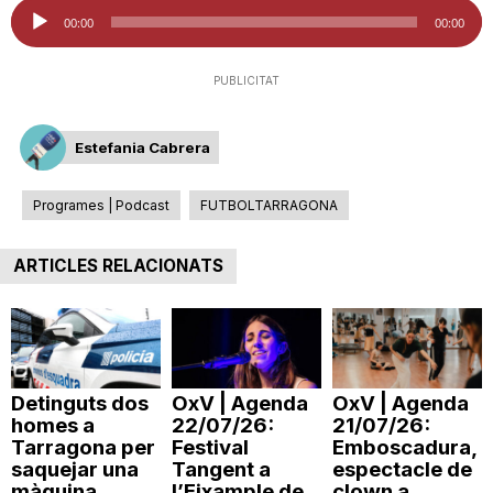
Reproductor
00:00
00:00
d'àudio
PUBLICITAT
Estefania Cabrera
Programes | Podcast
FUTBOLTARRAGONA
ARTICLES RELACIONATS
Detinguts dos
OxV | Agenda
OxV | Agenda
homes a
22/07/26:
21/07/26:
Tarragona per
Festival
Emboscadura,
saquejar una
Tangent a
espectacle de
màquina
l’Eixample de
clown a