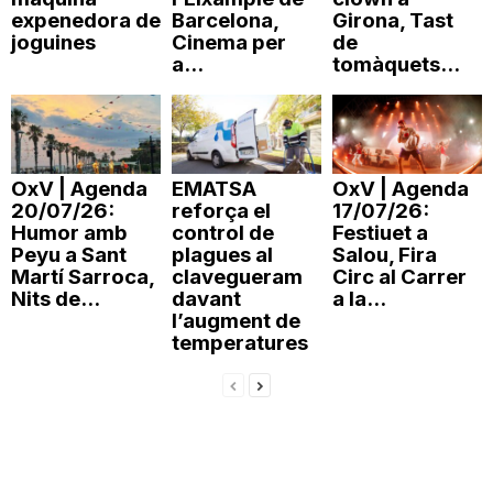
expenedora de
Barcelona,
Girona, Tast
joguines
Cinema per
de
a...
tomàquets...
OxV | Agenda
EMATSA
OxV | Agenda
20/07/26:
reforça el
17/07/26:
Humor amb
control de
Festiuet a
Peyu a Sant
plagues al
Salou, Fira
Martí Sarroca,
clavegueram
Circ al Carrer
Nits de...
davant
a la...
l’augment de
temperatures