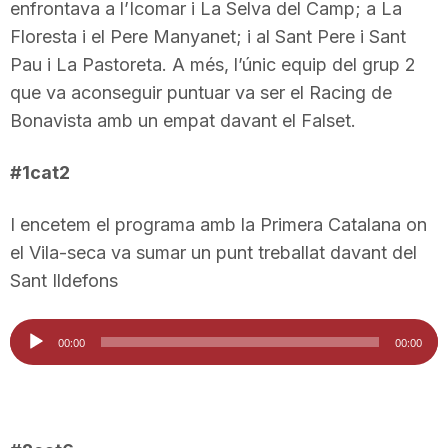
enfrontava a l’Icomar i La Selva del Camp; a La
T
Floresta i el Pere Manyanet; i al Sant Pere i Sant
Pau i La Pastoreta. A més, l’únic equip del grup 2
a
que va aconseguir puntuar va ser el Racing de
Bonavista amb un empat davant el Falset.
r
#1cat2
r
I encetem el programa amb la Primera Catalana on
el Vila-seca va sumar un punt treballat davant del
a
Sant Ildefons
Reproductor
g
00:00
00:00
d'àudio
o