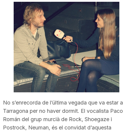
i
u
t
a
t
d
No s’enrecorda de l’última vegada que va estar a
Tarragona per no haver dormit.
El vocalista Paco
Román del grup murcià de Rock, Shoegaze i
e
Postrock, Neuman, és el convidat d’aquesta