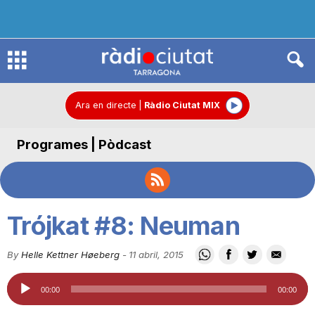
R
à
Ara en directe
|
Ràdio Ciutat MIX
Programes | Pòdcast
d
i
Trójkat #8: Neuman
o
By
Helle Kettner Høeberg
-
11 abril, 2015
Reproductor
C
00:00
00:00
d'àudio