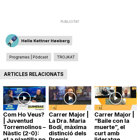
PUBLICITAT
Helle Kettner Høeberg
Programes | Pòdcast
TROJKAT
ARTICLES RELACIONATS
Com Ho Veus?
Carrer Major |
Carrer Major |
| Juventud
La Dra. Maria
“Baile con la
Torremolinos –
Bodí, màxima
muerte”, el
Nàstic (2-0):
distinció dels
curt amb
«La plantilla no
Premis
lideratge