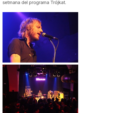
setmana del programa Trójkat.
T
a
r
r
a
g
o