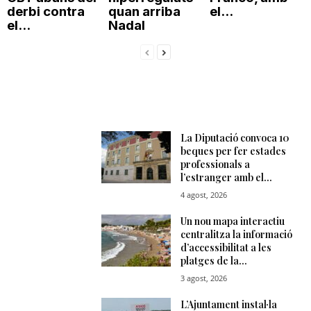
derbi contra
quan arriba
el...
n
el...
Nadal
a