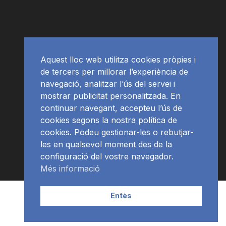
Aquest lloc web utilitza cookies pròpies i
de tercers per millorar l’experiència de
navegació, analitzar l’ús del servei i
mostrar publicitat personalitzada. En
continuar navegant, accepteu l’ús de
cookies segons la nostra política de
cookies. Podeu gestionar-les o rebutjar-
les en qualsevol moment des de la
configuració del vostre navegador.
Més informació
Contacte | Publicitat
APP
Programació
RàdioNews
Entès
Subscriu-te al newsletter
© Ràdio Ciutat de Tarragona