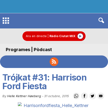
R
à
Ara en directe
|
Ràdio Ciutat MIX
Programes | Pòdcast
d
i
Trójkat #31: Harrison
o
Ford Fiesta
By
Helle Kettner Høeberg
-
31 octubre, 2015
C