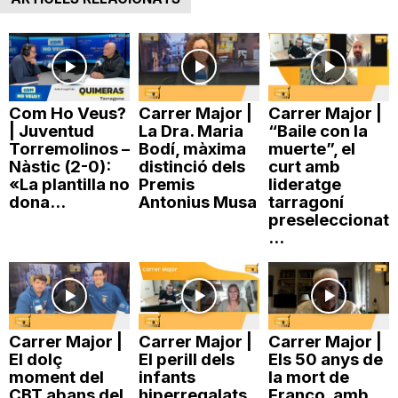
T
a
Com Ho Veus?
Carrer Major |
Carrer Major |
| Juventud
La Dra. Maria
“Baile con la
r
Torremolinos –
Bodí, màxima
muerte”, el
Nàstic (2-0):
distinció dels
curt amb
«La plantilla no
Premis
lideratge
r
dona...
Antonius Musa
tarragoní
preseleccionat
...
a
g
Carrer Major |
Carrer Major |
Carrer Major |
El dolç
El perill dels
Els 50 anys de
o
moment del
infants
la mort de
CBT abans del
hiperregalats
Franco, amb