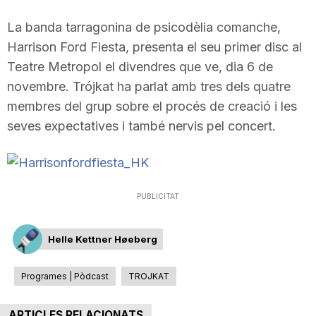
i
La banda tarragonina de psicodèlia
comanche
,
Harrison
Ford
Fiesta
, presenta el seu primer disc al
u
Teatre
Metropol
el divendres que ve, dia 6 de
novembre.
Trójkat
ha parlat amb tres dels quatre
membres del grup sobre el procés de creació i les
t
seves expectatives i també nervis pel concert.
a
t
PUBLICITAT
Helle Kettner Høeberg
d
Programes | Pòdcast
TROJKAT
e
ARTICLES RELACIONATS