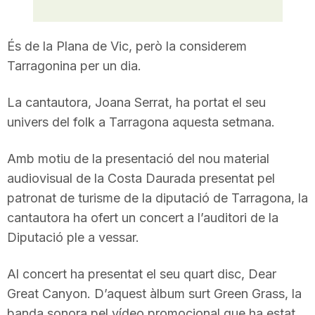
T
És de la Plana de Vic, però la considerem
a
Tarragonina per un dia.
La cantautora, Joana Serrat, ha portat el seu
r
univers del folk a Tarragona aquesta setmana.
r
Amb motiu de la presentació del nou material
audiovisual de la Costa Daurada presentat pel
a
patronat de turisme de la diputació de Tarragona, la
cantautora ha ofert un concert a l’auditori de la
Diputació ple a vessar.
g
Al concert ha presentat el seu quart disc, Dear
o
Great Canyon. D’aquest àlbum surt Green Grass, la
banda sonora pel vídeo promocional que ha estat