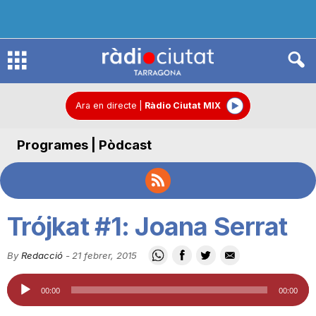
R
à
Ara en directe
|
Ràdio Ciutat MIX
Programes | Pòdcast
d
i
Trójkat #1: Joana Serrat
o
By
Redacció
-
21 febrer, 2015
Reproductor
C
00:00
00:00
d'àudio