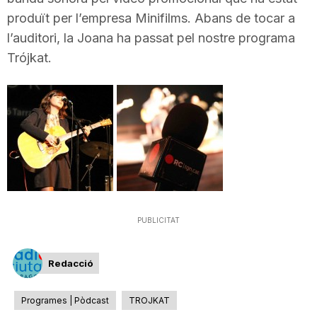
n
produït per l’empresa Minifilms. Abans de tocar a
l’auditori, la Joana ha passat pel nostre programa
Trójkat.
a
PUBLICITAT
Redacció
Programes | Pòdcast
TROJKAT