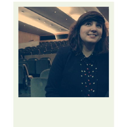
i
u
t
a
t
d
e