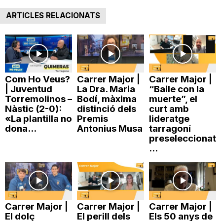
ARTICLES RELACIONATS
Com Ho Veus?
Carrer Major |
Carrer Major |
| Juventud
La Dra. Maria
“Baile con la
Torremolinos –
Bodí, màxima
muerte”, el
Nàstic (2-0):
distinció dels
curt amb
«La plantilla no
Premis
lideratge
dona...
Antonius Musa
tarragoní
preseleccionat
...
Carrer Major |
Carrer Major |
Carrer Major |
El dolç
El perill dels
Els 50 anys de