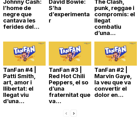
Johnny Cash:
David Bowie:
The Clash,
l’home de
S’ha
punk, reggae i
negre que
d’experimenta
compromís: el
cantava les
r
llegat
ferides del...
combatiu
d’una...
TanFan #4 |
TanFan #3 |
TanFan #2 |
Patti Smith,
Red Hot Chili
Marvin Gaye,
art, amor i
Peppers, el so
la veu que va
llibertat: el
d’una
convertir el
llegat viu
fraternitat que
dolor en...
d’una...
va...