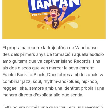
T
a
r
El programa recorre la trajectòria de Winehouse
r
des dels primers anys de formació i aquella audició
amb guitarra que va captivar Island Records, fins
a
als dos discos que van marcar la seva carrera:
Frank i Back to Black. Dues obres amb les quals va
combinar jazz, soul, rhythm-and-blues, hip-hop,
g
reggae i ska, sempre amb una identitat pròpia i una
manera directa d’explicar allò que sentia.
o
“Ella no era només una gran veu, era una revolució