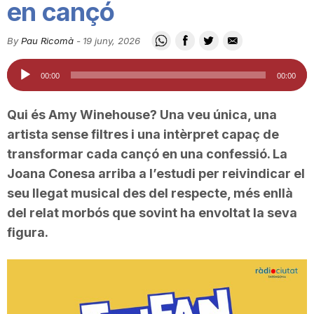
en cançó
i
By
Pau Ricomà
-
19 juny, 2026
u
Reproductor
00:00
00:00
d'àudio
t
Qui és Amy Winehouse? Una veu única, una
artista sense filtres i una intèrpret capaç de
a
transformar cada cançó en una confessió. La
Joana Conesa arriba a l’estudi per reivindicar el
seu llegat musical des del respecte, més enllà
t
del relat morbós que sovint ha envoltat la seva
figura.
d
e