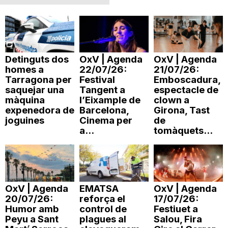
n
a
Detinguts dos
OxV | Agenda
OxV | Agenda
homes a
22/07/26:
21/07/26:
Tarragona per
Festival
Emboscadura,
saquejar una
Tangent a
espectacle de
màquina
l’Eixample de
clown a
expenedora de
Barcelona,
Girona, Tast
joguines
Cinema per
de
a...
tomàquets...
OxV | Agenda
EMATSA
OxV | Agenda
20/07/26:
reforça el
17/07/26:
Humor amb
control de
Festiuet a
Peyu a Sant
plagues al
Salou, Fira