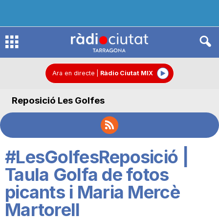
R
à
Ara en directe
|
Ràdio Ciutat MIX
Reposició Les Golfes
d
i
#LesGolfesReposició |
o
Taula Golfa de fotos
picants i Maria Mercè
C
Martorell