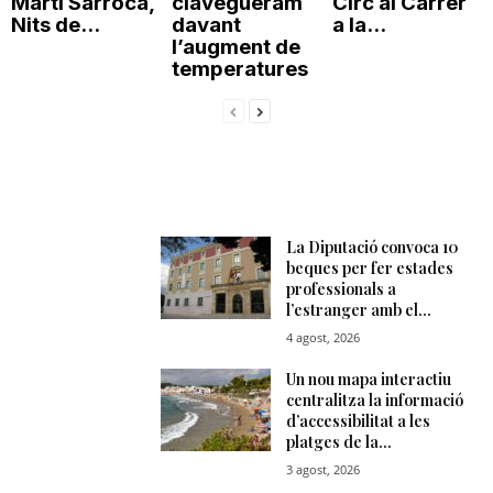
Martí Sarroca,
clavegueram
Circ al Carrer
Nits de...
davant
a la...
l’augment de
temperatures