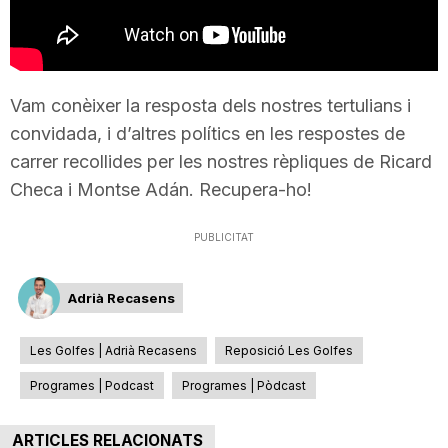
T
a
Vam conèixer la resposta dels nostres tertulians i
convidada, i d’altres polítics en les respostes de
r
carrer recollides per les nostres rèpliques de Ricard
Checa i Montse Adán. Recupera-ho!
r
PUBLICITAT
a
Adrià Recasens
g
Les Golfes | Adrià Recasens
Reposició Les Golfes
Programes | Podcast
Programes | Pòdcast
o
ARTICLES RELACIONATS