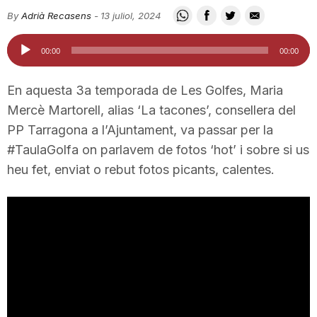
i
By
Adrià Recasens
-
13 juliol, 2024
Reproductor
00:00
00:00
u
d'àudio
En aquesta 3a temporada de Les Golfes, Maria
t
Mercè Martorell, alias ‘La tacones’, consellera del
PP Tarragona a l’Ajuntament, va passar per la
#TaulaGolfa on parlavem de fotos ‘hot’ i sobre si us
a
heu fet, enviat o rebut fotos picants, calentes.
t
d
e