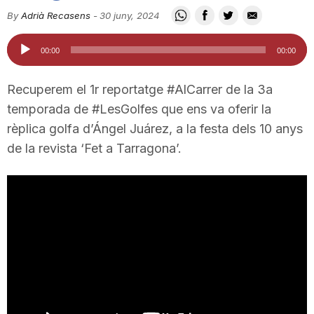
i
By
Adrià Recasens
-
30 juny, 2024
Reproductor
00:00
00:00
u
d'àudio
Recuperem el 1r reportatge #AlCarrer de la 3a
t
temporada de #LesGolfes que ens va oferir la
rèplica golfa d’Ángel Juárez, a la festa dels 10 anys
de la revista ‘Fet a Tarragona’.
a
t
d
e