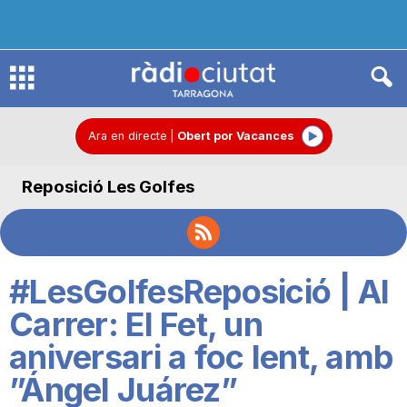
R
à
Ara en directe
|
Obert por Vacances
Reposició Les Golfes
d
i
#LesGolfesReposició | Al
o
Carrer: El Fet, un
aniversari a foc lent, amb
C
”Ángel Juárez”