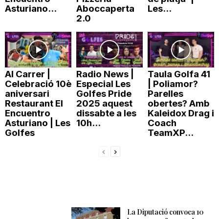
Asturiano...
Aboccaperta
Les...
n
2.0
a
Al Carrer |
Radio News |
Taula Golfa 41
Celebració 10è
Especial Les
| Poliamor?
aniversari
Golfes Pride
Parelles
Restaurant El
2025 aquest
obertes? Amb
Encuentro
dissabte a les
Kaleidox Drag i
Asturiano | Les
10h...
Coach
Golfes
TeamXP...