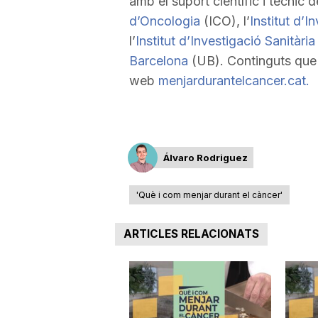
amb el suport científic i tècnic d
d’Oncologia
(ICO), l’
Institut d’
a
l’
Institut d’Investigació Sanitària 
Barcelona
(UB). Continguts que 
web
menjardurantelcancer.cat.
Álvaro Rodriguez
'Què i com menjar durant el càncer'
ARTICLES RELACIONATS