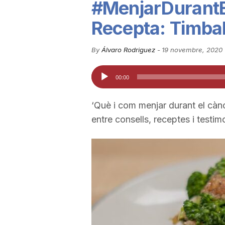
#MenjarDurantE
u
Recepta: Timbal
t
By
Álvaro Rodriguez
-
19 novembre, 2020
Reproductor
00:00
a
d'àudio
‘Què i com menjar durant el cànc
t
entre consells, receptes i testim
d
e
T