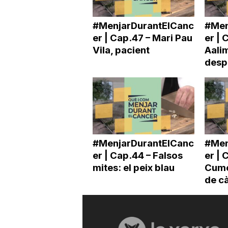
#MenjarDurantElCanc
#Men
er | Cap.47 – Mari Pau
er | 
Vila, pacient
Aalim
desp
#MenjarDurantElCanc
#Men
er | Cap.44 – Falsos
er | 
mites: el peix blau
Cumel
de cà