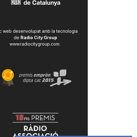
c web desenvolupat amb la tecnologia
de
Radio City Group
www.radiocitygroup.com
.