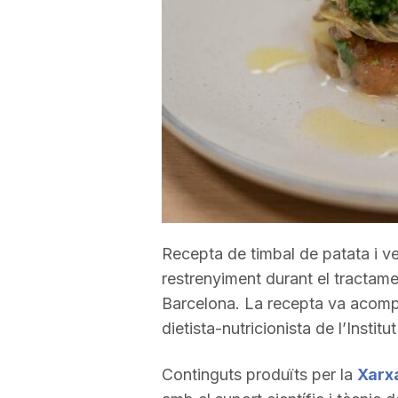
a
r
r
a
Recepta de timbal de patata i v
g
restrenyiment durant el tractame
Barcelona. La recepta va acom
o
dietista-nutricionista de l’Instit
n
Continguts produïts per la
Xarxa