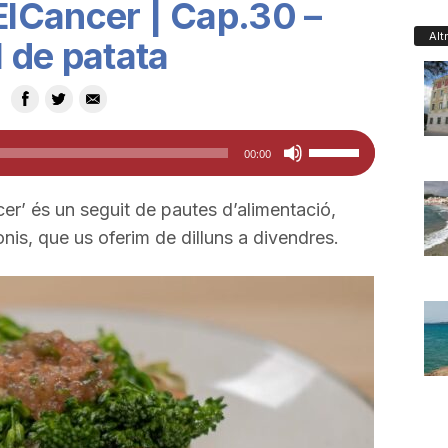
lCancer | Cap.30 –
Alt
 de patata
Feu
00:00
servir
les
er’ és un seguit de pautes d’alimentació,
tecles
onis, que us oferim de dilluns a divendres.
de
fletxa
cap
amunt/cap
avall
per
a