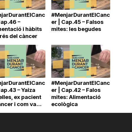
jarDurantElCanc
#MenjarDurantElCanc
Cap.46 –
er | Cap.45 – Falsos
entació i hàbits
mites: les begudes
rés del càncer
jarDurantElCanc
#MenjarDurantElCanc
Cap.43 – Yaiza
er | Cap.42 – Falos
les, ex pacient
mites: Alimentació
ncer i com va...
ecològica