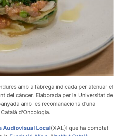
incrementar
o
disminuir
el
volum.
erdures amb alfàbrega indicada per atenuar el
nt del càncer. Elaborada per la Universitat de
panyada amb les recomanacions d’una
ut Català d’Oncologia.
 Audiovisual Local
(XAL)i que ha comptat