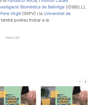
e la
Fundació Alícia
, l’
Institut Català
Investigació Biomèdica de Bellvitge
(IDIBELL),
Pere Virgili
(IISPV) i la
Universitat de
també podreu trobar a la
PUBLICITAT