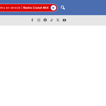
Ara en directe
|
Ràdio Ciutat MIX