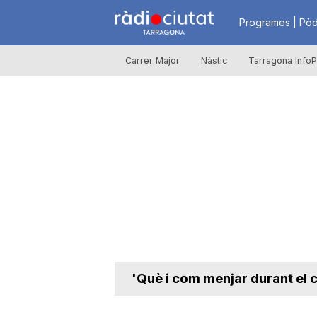
R
Programes | Pòd
Carrer Major
Nàstic
Tarragona InfoP
à
d
i
o
C
'Què i com menjar durant el 
i