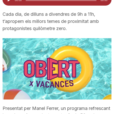
d'àudio
i
Cada dia, de dilluns a divendres de 9h a 11h,
t’apropem els millors temes de proximitat amb
u
protagonistes quilòmetre zero.
t
a
t
d
e
Presentat per Manel Ferrer, un programa refrescant