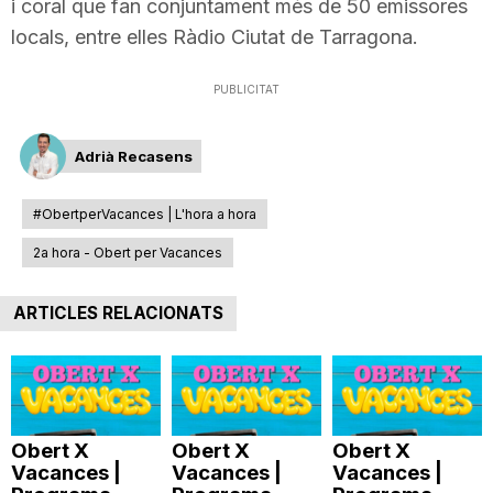
i coral que fan conjuntament més de 50 emissores
T
locals, entre elles Ràdio Ciutat de Tarragona.
PUBLICITAT
a
Adrià Recasens
r
#ObertperVacances | L'hora a hora
r
2a hora - Obert per Vacances
a
ARTICLES RELACIONATS
g
o
Obert X
Obert X
Obert X
Vacances |
Vacances |
Vacances |