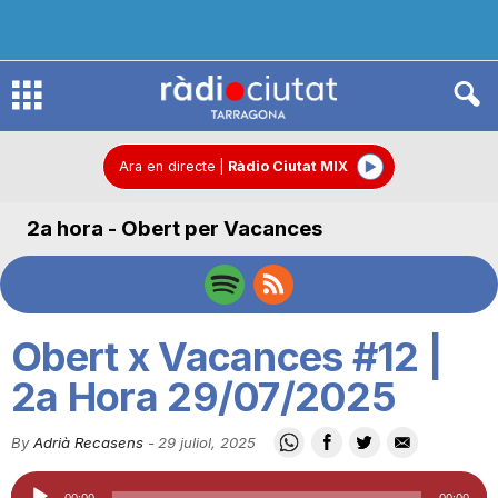
R
à
Ara en directe
|
Ràdio Ciutat MIX
2a hora - Obert per Vacances
d
i
Obert x Vacances #12 |
o
2a Hora 29/07/2025
By
Adrià Recasens
-
29 juliol, 2025
C
Reproductor
00:00
00:00