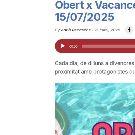
Obert x Vacance
u
15/07/2025
t
By
Adrià Recasens
-
15 juliol, 2025
Reproductor
00:00
a
d'àudio
Cada dia, de dilluns a divendres
t
proximitat amb protagonistes qu
d
e
T