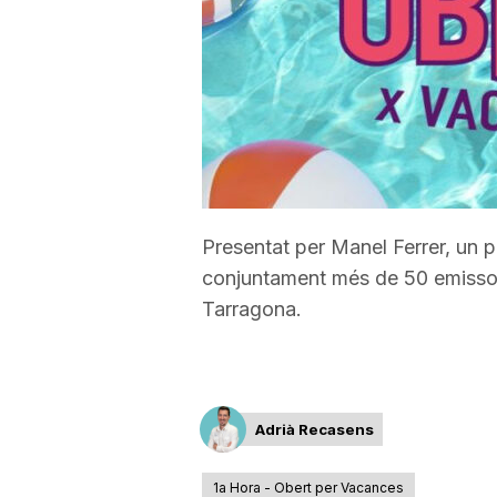
a
r
r
Presentat per Manel Ferrer, un p
a
conjuntament més de 50 emissore
Tarragona.
g
o
Adrià Recasens
n
1a Hora - Obert per Vacances