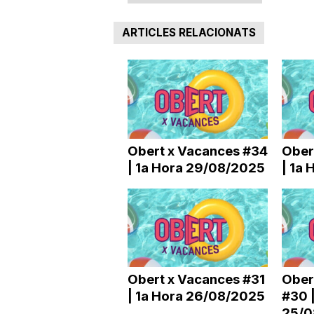
a
ARTICLES RELACIONATS
Obert x Vacances #34
Ober
| 1a Hora 29/08/2025
| 1a
Obert x Vacances #31
Ober
| 1a Hora 26/08/2025
#30 |
25/0