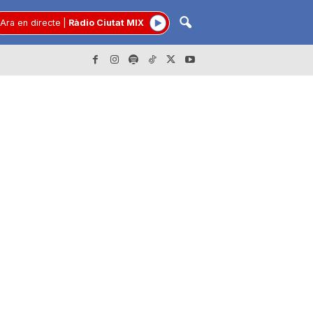
Ara en directe
|
Ràdio Ciutat MIX