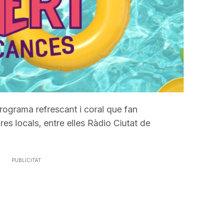
incrementar
o
disminuir
el
volum.
rograma refrescant i coral que fan
s locals, entre elles Ràdio Ciutat de
PUBLICITAT