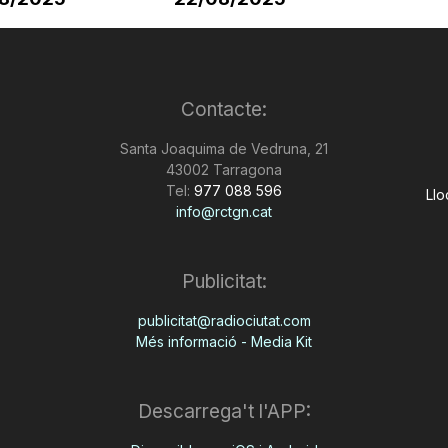
Contacte:
Santa Joaquima de Vedruna, 21
43002 Tarragona
Tel:
977 088 596
Llo
info@rctgn.cat
Publicitat:
publicitat@radiociutat.com
Més informació - Media Kit
Descarrega't l'APP: