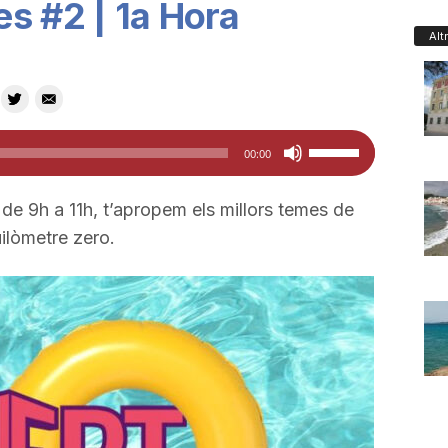
s #2 | 1a Hora
Alt
Feu
00:00
servir
les
 de 9h a 11h, t’apropem els millors temes de
tecles
ilòmetre zero.
de
fletxa
cap
amunt/cap
avall
per
a