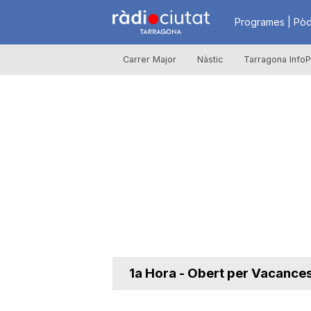
R
Programes | Pòd
Carrer Major
Nàstic
Tarragona InfoP
à
d
i
o
C
1a Hora - Obert per Vacance
i