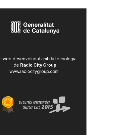
c web desenvolupat amb la tecnologia
de
Radio City Group
www.radiocitygroup.com
.