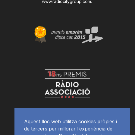
www.radiocitygroup.com
.
Aquest lloc web utilitza cookies pròpies i
de tercers per millorar l’experiència de