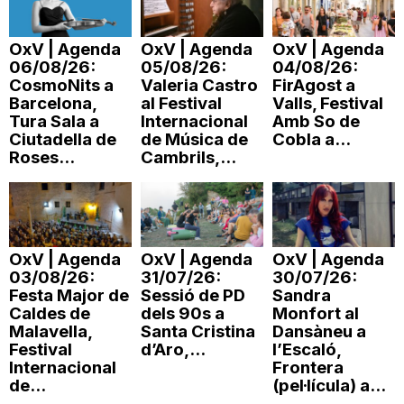
OxV | Agenda
OxV | Agenda
OxV | Agenda
06/08/26:
05/08/26:
04/08/26:
CosmoNits a
Valeria Castro
FirAgost a
Barcelona,
al Festival
Valls, Festival
Tura Sala a
Internacional
Amb So de
Ciutadella de
de Música de
Cobla a...
Roses...
Cambrils,...
OxV | Agenda
OxV | Agenda
OxV | Agenda
03/08/26:
31/07/26:
30/07/26:
Festa Major de
Sessió de PD
Sandra
Caldes de
dels 90s a
Monfort al
Malavella,
Santa Cristina
Dansàneu a
Festival
d’Aro,...
l’Escaló,
Internacional
Frontera
de...
(pel·lícula) a...