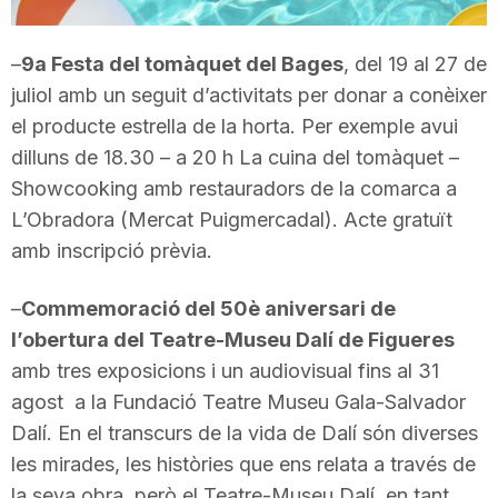
T
–
9a Festa del tomàquet del Bages
, del 19 al 27 de
juliol amb un seguit d’activitats per donar a conèixer
a
el producte estrella de la horta. Per exemple avui
dilluns de 18.30 – a 20 h La cuina del tomàquet –
r
Showcooking amb restauradors de la comarca a
L’Obradora (Mercat Puigmercadal). Acte gratuït
r
amb inscripció prèvia.
–
Commemoració del 50è aniversari de
a
l’obertura del Teatre-Museu Dalí de Figueres
amb tres exposicions i un audiovisual fins al 31
g
agost a la Fundació Teatre Museu Gala-Salvador
Dalí. En el transcurs de la vida de Dalí són diverses
o
les mirades, les històries que ens relata a través de
la seva obra, però el Teatre-Museu Dalí, en tant